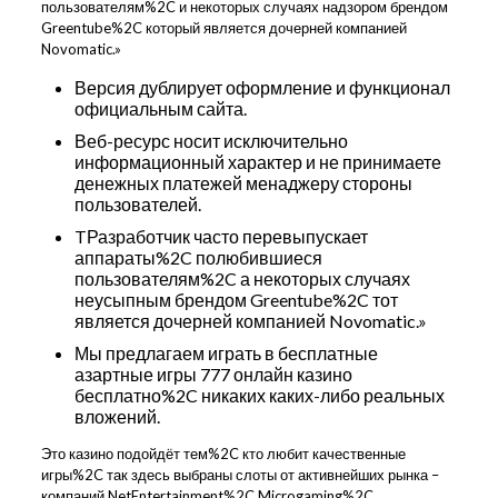
пользователям%2C и некоторых случаях надзором брендом
Greentube%2C который является дочерней компанией
Novomatic.»
Версия дублирует оформление и функционал
официальным сайта.
Веб-ресурс носит исключительно
информационный характер и не принимаете
денежных платежей менаджеру стороны
пользователей.
TРазработчик часто перевыпускает
аппараты%2C полюбившиеся
пользователям%2C а некоторых случаях
неусыпным брендом Greentube%2C тот
является дочерней компанией Novomatic.»
Мы предлагаем играть в бесплатные
азартные игры 777 онлайн казино
бесплатно%2C никаких каких-либо реальных
вложений.
Это казино подойдёт тем%2C кто любит качественные
игры%2C так здесь выбраны слоты от активнейших рынка –
компаний NetEntertainment%2C Microgaming%2C