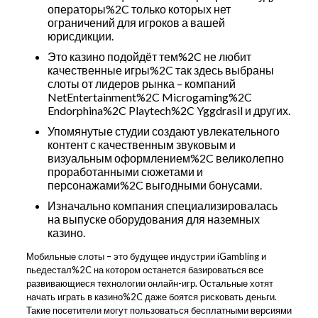
операторы%2C только которых нет
ограничений для игроков а вашей
юрисдикции.
Это казино подойдёт тем%2C не любит
качественные игры%2C так здесь выбраны
слоты от лидеров рынка – компаний
NetEntertainment%2C Microgaming%2C
Endorphina%2C Playtech%2C Yggdrasil и других.
Упомянутые студии создают увлекательного
контент с качественным звуковым и
визуальным оформлением%2C великолепно
проработанными сюжетами и
персонажами%2C выгодными бонусами.
Изначально компания специализировалась
на выпуске оборудования для наземных
казино.
Мобильные слоты – это будущее индустрии iGambling и
пьедестал%2C на котором останется базироваться все
развивающиеся технологии онлайн-игр. Остальные хотят
начать играть в казино%2C даже боятся рисковать деньги.
Такие посетители могут пользоваться бесплатными версиями