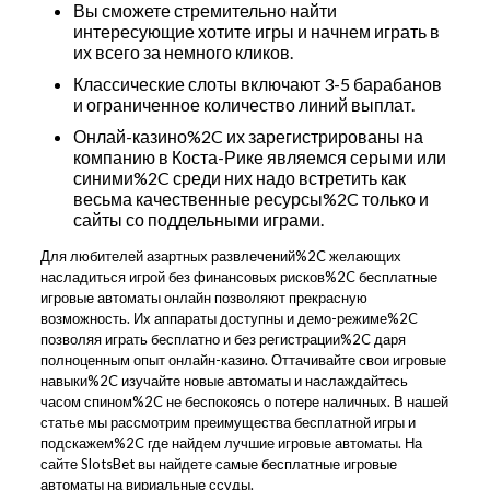
Вы сможете стремительно найти
интересующие хотите игры и начнем играть в
их всего за немного кликов.
Классические слоты включают 3-5 барабанов
и ограниченное количество линий выплат.
Онлай-казино%2C их зарегистрированы на
компанию в Коста-Рике являемся серыми или
синими%2C среди них надо встретить как
весьма качественные ресурсы%2C только и
сайты со поддельными играми.
Для любителей азартных развлечений%2C желающих
насладиться игрой без финансовых рисков%2C бесплатные
игровые автоматы онлайн позволяют прекрасную
возможность. Их аппараты доступны и демо-режиме%2C
позволяя играть бесплатно и без регистрации%2C даря
полноценным опыт онлайн-казино. Оттачивайте свои игровые
навыки%2C изучайте новые автоматы и наслаждайтесь
часом спином%2C не беспокоясь о потере наличных. В нашей
статье мы рассмотрим преимущества бесплатной игры и
подскажем%2C где найдем лучшие игровые автоматы. На
сайте SlotsBet вы найдете самые бесплатные игровые
автоматы на вириальные ссуды.