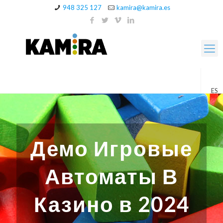
948 325 127
kamira@kamira.es
ES
Демо Игровые
Автоматы В
Казино в 2024