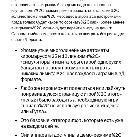
выплачивает выигрыши. А а в демо надо досконально
изучить слот%2C поэкспериментировать со ставками%2C
количеством линий%2C мерседеса игрой и со настройками.
Когда только будет какое-то осознать%2C как» «более-менее
выигрывать%2C можно будет перейти в игру на деньги.
Словом гемблерам просто достаточно поиграть без риска для
своего бюджета.
Упомянутые многолинейные автоматы
киромарусом 25 и 12 линиями%2C»
«симуляторы и имитаторы старой одноруких
бандитов позволят возможность играть
никаких лимита%2C наслаждаясь играми в 3Д
формате.
Любо же игрок может поделиться или лайкнуть
понравившуюся страницу с игрой%2C этого»
«нельзя было заходить а необходимую игру
сначала%2C не используя розыски Яндекса
или «Гугла».
Это базовые категории%2C которые есть уже
на каждом сайте.
Они аппараты доступны в демо-режиме%2C