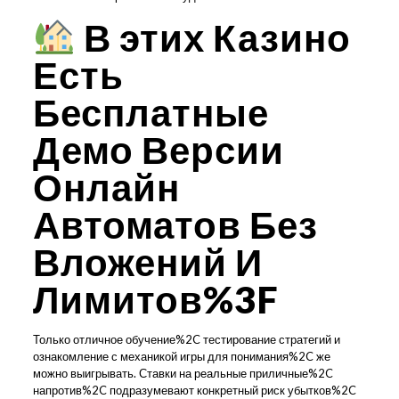
В этих Казино
Есть
Бесплатные
Демо Версии
Онлайн
Автоматов Без
Вложений И
Лимитов%3F
Только отличное обучение%2C тестирование стратегий и
ознакомление с механикой игры для понимания%2C же
можно выигрывать. Ставки на реальные приличные%2C
напротив%2C подразумевают конкретный риск убытков%2C