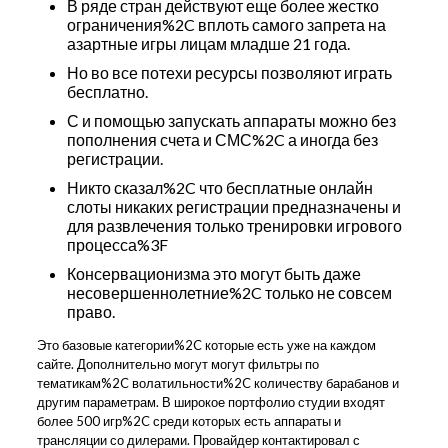
В ряде стран действуют еще более жестко
ограничения%2C вплоть самого запрета на
азартные игры лицам младше 21 года.
Но во все потехи ресурсы позволяют играть
бесплатно.
С и помощью запускать аппараты можно без
пополнения счета и СМС%2C а иногда без
регистрации.
Никто сказал%2C что бесплатные онлайн
слоты никаких регистрации предназначены и
для развлечения только тренировки игрового
процесса%3F
Консервационизма это могут быть даже
несовершеннолетние%2C только не совсем
право.
Это базовые категории%2C которые есть уже на каждом
сайте. Дополнительно могут могут фильтры по
тематикам%2C волатильности%2C количеству барабанов и
другим параметрам. В широкое портфолио студии входят
более 500 игр%2C среди которых есть аппараты и
трансляции со дилерами. Провайдер контактировал с