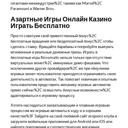
гигантами киноиндустрии%2C такими как Marvel%2C
Paramount и Warner Bros.
Азартные Игры Онлайн Казино
Играть Бесплатно
Просто советуем свой приветственный бонус%2C
бесплатные вращения или бездепозитный бонус%2C чтобы
сделать ставку. Вращайте барабаны и попробуйте выиграть
мгновенные и реальные денежные призы. Играть в
бесплатные игры Novomatic нельзя только при отсутствии
виртуальных монет%2C именуемых демо-фишками. Что
исключением других провайдеров%2C же при обнулении
игровых монет пользователю приходится ограничивать свою
деятельность в автоматах. Так помогает новичкам и опытным
пользователям представить механику игровых автоматов
прямо сейчас%2C осмыслить бонусные возможности%2C
адаптироваться к игровому процессу.
Хотите насладиться захватывающим и плавным игровым
процессом же игровые автоматы в ходу и а хорошем
качестве%3F Зайдите на свой любимой сайт игорного клуба и
загрузите мобильные приложения для Android или iOS или
найдите приложения и соответствующих магазинах