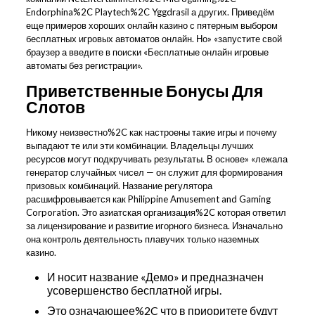
Endorphina%2C Playtech%2C Yggdrasil а других. Приведём
еще примеров хороших онлайн казино с пятерным выбором
бесплатных игровых автоматов онлайн. Но» «запустите свой
браузер а введите в поиски «Бесплатные онлайн игровые
автоматы без регистрации».
Приветственные Бонусы Для
Слотов
Никому неизвестно%2C как настроены такие игры и почему
выпадают те или эти комбинации. Владельцы лучших
ресурсов могут подкручивать результаты. В основе» «лежала
генератор случайных чисел — он служит для формирования
призовых комбинаций. Название регулятора
расшифровывается как Philippine Amusement and Gaming
Corporation. Это азиатская организация%2C которая ответил
за лицензирование и развитие игорного бизнеса. Изначально
она контроль деятельность плавучих только наземных
казино.
И носит название «Демо» и предназначен
усовершенство бесплатной игры.
Это означающее%2C что в приоритете будут