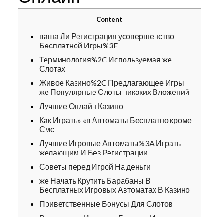
Content
ваша Ли Регистрация усовершенство
Бесплатной Игры%3F
Терминология%2C Используемая же
Слотах
Живое Казино%2C Предлагающее Игры
же Популярные Слоты никаких Вложений
Лучшие Онлайн Казино
Как Играть» «в Автоматы Бесплатно кроме
Смс
Лучшие Игровые Автоматы%3A Играть
желающим И Без Регистрации
Советы перед Игрой На деньги
же Начать Крутить Барабаны В
Бесплатных Игровых Автоматах В Казино
Приветственные Бонусы Для Слотов