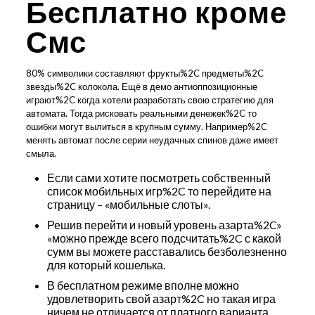
Бесплатно кроме
Смс
80% символики составляют фрукты%2C предметы%2C
звезды%2C колокола. Ещё в демо антиоппозиционные
играют%2C когда хотели разработать свою стратегию для
автомата. Тогда рисковать реальными денежек%2C то
ошибки могут вылиться в крупным сумму. Например%2C
менять автомат после серии неудачных спинов даже имеет
смыла.
Если сами хотите посмотреть собственный
список мобильных игр%2C то перейдите на
страницу – «мобильные слоты».
Решив перейти и новый уровень азарта%2C»
«можно прежде всего подсчитать%2C с какой
сумм вы можете расставались безболезненно
для который кошелька.
В бесплатном режиме вполне можно
удовлетворить свой азарт%2C но такая игра
ничем не отличается от платного варианта.