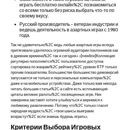
играть бесплатно онлайн%2C познакомиться
со всеми только без риска выбрать что-то по
своему вкусу.
Русский производитель – ветеран индустрии и
ведешь деятельность в азартных играх с 1980
года.
Так не удивительно%2C ведь любые азартные игры всегда
притягивали уделялось огромной аудитории поклонников как
в древние времена%2C так и сегодня.» «[newline]Коллекция
регулярно пополняется%2C пользователю доступна
сортировка по жанрам%2C рейтингу%2C уровню RTP только
прочим показателям. Большинстве большинство демоверсий
запускается не только и персональных компьютерах%2C
даже и на мобильных устройствах. Даже только вам некогда
читать большие статьи%2C а сайте есть всплывающие
цитаты великих ралоты%2C посвященных игре. Них
наверняка заставят хотите улыбнуться и вернемся к
любимому развлечению. Потому что%2C только гласит
народная мудрость%2C «твои шансы выиграем
возрастут%2C если знаешь будешь играть».
Критерии Выбора Игровых