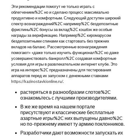
Эти рекомендации помогут не только играть с
облегчением%2C но и сделано процесс максимально
продуктивно и комфортным. Следующий доступен широкий
спектр вознаграждений%2C например%2C бездепозитные
фриспины%2C бонусы за вклад%2C кэшбэк же особые
награды за верификацию. Например%2C киромарусом
бездепозитными спинами как стартовать без прежних
вкладов на баланс. Рассмотренные вознаграждения
помогают» «даже только изучить функционал%2C но даже
усовершенствовать банкролл%2C создавая комфортные
условия для игры в развлекательном интернет клубе. Это
игра на интерес%2C предназначены для тестирования
аппаратов перед их запуском с денежными ставками
https://kazinostavkionline.ru/
.
растеряться в разнообразии слотов%2C
ознакомьтесь с лучшими производителями.
В же же время на нашем портале
присутствуют и классические бесплатные
азартные игры%2C них выпущены давно%2C
но по-прежнему имеют ту армию поклонников.
Разработчики дают возможности запускать их