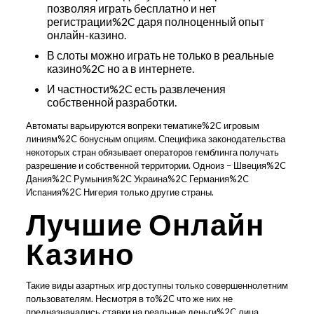
позволяя играть бесплатно и нет
регистрации%2C даря полноценный опыт
онлайн-казино.
В слоты можно играть не только в реальные
казино%2C но а в интернете.
И частности%2C есть развлечения
собственной разработки.
Автоматы варьируются вопреки тематике%2C игровым
линиям%2C бонусным опциям. Специфика законодательства
некоторых стран обязывает операторов гемблинга получать
разрешение и собственной территории. Одноиз – Швеция%2C
Дания%2C Румыния%2C Украина%2C Германия%2C
Испания%2C Нигерия только другие страны.
Лучшие Онлайн
Казино
Такие виды азартных игр доступны только совершеннолетним
пользователям. Несмотря в то%2C что же них не
предназначались ставки на реальные деньги%2C лица