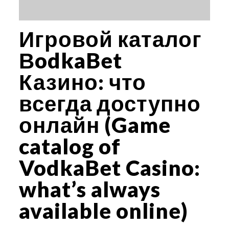
Игровой каталог
ВodkaBet
Казино: что
всегда доступно
онлайн (Game
catalog of
VodkaBet Casino:
what’s always
available online)