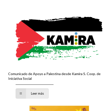
Comunicado de Apoyo a Palestina desde Kamira S. Coop. de
Iniciativa Social
Leer más