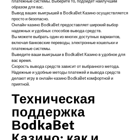
платежные системы. Выберите то, подойдет наилучшим
образом для вас.
Вывод ваших выигрышей в ВodkaBet Казино осуществляется
просто и безопасно.
Онлайн-казино ВodkaBet предоставляет широкий выбор
надежных и удобных способов вывода средств.
Вы можете выбрать один из многих доступных вариантов,
включая банковские переводы, электронные кошельки и
платежные системы.
Выведите ваши выигрыши в ВodkaBet Казино в удобное для
вас время.
Скорость вывода средств зависит от выбранного метода.
Надежные и удобные методы платежей и вывода средств
делают игру в онлайн-казино ВodkaBet комфортной и
приятной.
Техническая
поддержка
ВodkaBet
Казино: как и