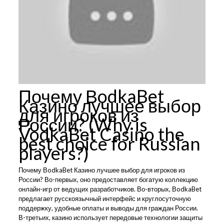
Почему ВodkaBet
Казино лучшее выбор
для игроков из
России? (Why is
VodkaBet Casino the
best choice for Russian
players?)
Почему ВodkaBet Казино лучшее выбор для игроков из
России? Во-первых, оно предоставляет богатую коллекцию
онлайн-игр от ведущих разработчиков. Во-вторых, ВodkaBet
предлагает русскоязычный интерфейс и круглосуточную
поддержку, удобные оплаты и выводы для граждан России.
В-третьих, казино использует передовые технологии защиты