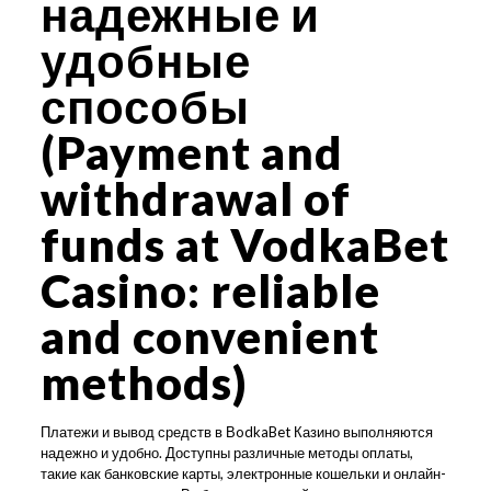
надежные и
удобные
способы
(Payment and
withdrawal of
funds at VodkaBet
Casino: reliable
and convenient
methods)
Платежи и вывод средств в ВodkaBet Казино выполняются
надежно и удобно. Доступны различные методы оплаты,
такие как банковские карты, электронные кошельки и онлайн-