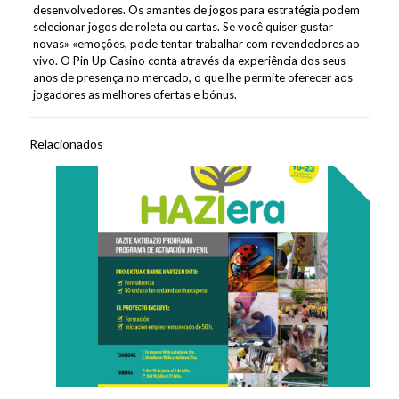
desenvolvedores. Os amantes de jogos para estratégia podem
selecionar jogos de roleta ou cartas. Se você quiser gustar
novas» «emoções, pode tentar trabalhar com revendedores ao
vivo. O Pin Up Casino conta através da experiência dos seus
anos de presença no mercado, o que lhe permite oferecer aos
jogadores as melhores ofertas e bónus.
Relacionados