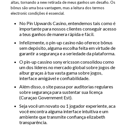
altas, tornando a new retirada de meus ganhos um desafio. Os
bônus são uma boa vantagem, mas a leitura dos termos
electronic condições é essencial.
No Pin Upwards Casino, entendemos tais como é
importante para nossos clientes conseguir acesso
a teus ganhos de manera rápida e fácil.
Infelizmente, o pin-up casino não oferece bônus
sem depósito, alguma escolha feita em virtude de
garantir a segurança e a seriedade da plataforma.
O pin-up cassino sony ericsson consolidou como
um dos líderes no mercado global sobre jogos de
albur graças à tua vasta gama sobre jogos,
interface amigável e confiabilidade.
Além disso, o site passa por auditorias regulares
sobre segurança para sustentar sua licença
(Curaçao Government Est).
Seja você um novato ou 1 jogador experiente, aca
você encontra alguma interface intuitiva e um
ambiente que transmite confiança elizabeth
transparência.