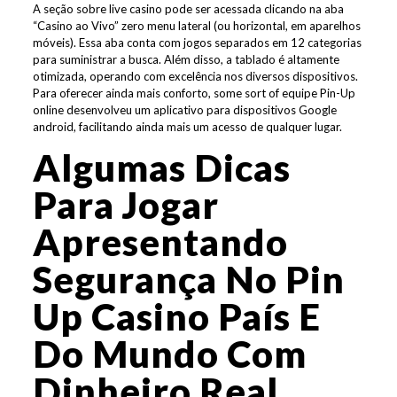
A seção sobre live casino pode ser acessada clicando na aba
“Casino ao Vivo” zero menu lateral (ou horizontal, em aparelhos
móveis). Essa aba conta com jogos separados em 12 categorias
para suministrar a busca. Além disso, a tablado é altamente
otimizada, operando com excelência nos diversos dispositivos.
Para oferecer ainda mais conforto, some sort of equipe Pin-Up
online desenvolveu um aplicativo para dispositivos Google
android, facilitando ainda mais um acesso de qualquer lugar.
Algumas Dicas
Para Jogar
Apresentando
Segurança No Pin
Up Casino País E
Do Mundo Com
Dinheiro Real