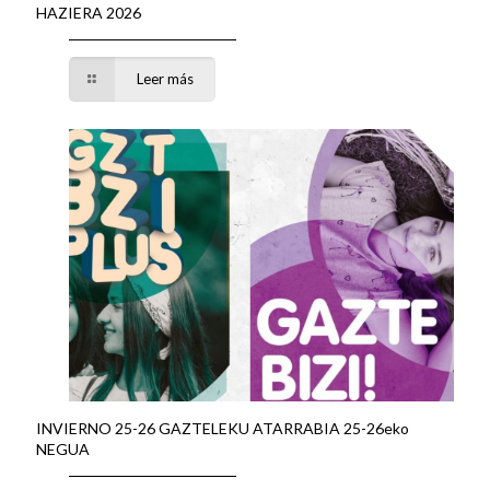
HAZIERA 2026
Leer más
INVIERNO 25-26 GAZTELEKU ATARRABIA 25-26eko
NEGUA