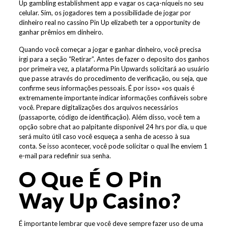
Up gambling establishment app e vagar os caça-níqueis no seu
celular. Sim, os jogadores tem a possibilidade de jogar por
dinheiro real no cassino Pin Up elizabeth ter a opportunity de
ganhar prêmios em dinheiro.
Quando você começar a jogar e ganhar dinheiro, você precisa
irgi para a seção “Retirar”. Antes de fazer o deposito dos ganhos
por primeira vez, a plataforma Pin Upwards solicitará ao usuário
que passe através do procedimento de verificação, ou seja, que
confirme seus informações pessoais. É por isso» «os quais é
extremamente importante indicar informações confiáveis ​​sobre
você. Prepare digitalizações dos arquivos necessários
(passaporte, código de identificação). Além disso, você tem a
opção sobre chat ao palpitante disponível 24 hrs por dia, u que
será muito útil caso você esqueça a senha de acesso à sua
conta. Se isso acontecer, você pode solicitar o qual lhe enviem 1
e-mail para redefinir sua senha.
O Que É O Pin
Way Up Casino?
É importante lembrar que você deve sempre fazer uso de uma