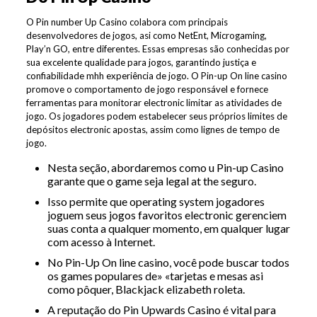
O Pin number Up Casino colabora com principais
desenvolvedores de jogos, asi como NetEnt, Microgaming,
Play’n GO, entre diferentes. Essas empresas são conhecidas por
sua excelente qualidade para jogos, garantindo justiça e
confiabilidade mhh experiência de jogo. O Pin-up On line casino
promove o comportamento de jogo responsável e fornece
ferramentas para monitorar electronic limitar as atividades de
jogo. Os jogadores podem estabelecer seus próprios limites de
depósitos electronic apostas, assim como lignes de tempo de
jogo.
Nesta seção, abordaremos como u Pin-up Casino
garante que o game seja legal at the seguro.
Isso permite que operating system jogadores
joguem seus jogos favoritos electronic gerenciem
suas conta a qualquer momento, em qualquer lugar
com acesso à Internet.
No Pin-Up On line casino, você pode buscar todos
os games populares de» «tarjetas e mesas asi
como pôquer, Blackjack elizabeth roleta.
A reputação do Pin Upwards Casino é vital para