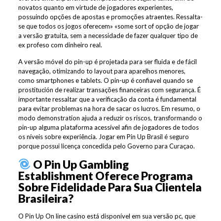
novatos quanto em virtude de jogadores experientes,
possuindo opções de apostas e promoções atraentes. Ressalta-
se que todos os jogos oferecem» «some sort of opção de jogar
a versão gratuita, sem a necessidade de fazer qualquer tipo de
ex profeso com dinheiro real.
A versão móvel do pin-up é projetada para ser fluida e de fácil
navegação, otimizando to layout para aparelhos menores,
como smartphones e tablets. O pin-up é confiavel quando se
prostitución de realizar transações financeiras com segurança. É
importante ressaltar que a verificação da conta é fundamental
para evitar problemas na hora de sacar os lucros. Em resumo, o
modo demonstration ajuda a reduzir os riscos, transformando o
pin-up alguma plataforma acessível afin de jogadores de todos
os níveis sobre experiência. Jogar em Pin Up Brasil é seguro
porque possui licença concedida pelo Governo para Curaçao.
O Pin Up Gambling
Establishment Oferece Programa
Sobre Fidelidade Para Sua Clientela
Brasileira?
O Pin Up On line casino está disponível em sua versão pc, que