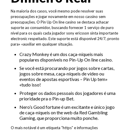
Na maioria dos casos, você mesmo pode resolver suas
preocupações e jogar novamente em nosso cassino sem
preocupações. O Pin Up On line casino se destaca achacar
suporte ao consumidor, buscando fornecer 1 serviço de puro
nível para os quais cada jogador sony ericsson sinta importante
electronic respeitado. Este suporte está disponível 24/7, pronto
para» «auxiliar em qualquer situação.
Crazy Monkey é um dos caça-níqueis mais
populares disponíveis no Pin-Up On line casino.
Se você está procurando por jogos sobre cartas,
jogos sobre mesa, caça-níqueis de vídeo ou
eventos de apostas esportivas – Pin Up tem»
«tudo isso!
Proteger os dados pessoais dos jogadores é uma
prioridade pra o Pin-up Bet.
Nero’s Good fortune é um excitante e único jogo
de caça-níqueis on the web da Red Gambling
Gaming, que proporciona muito ponche.
O mais notável é um etiqueta “https” e informações