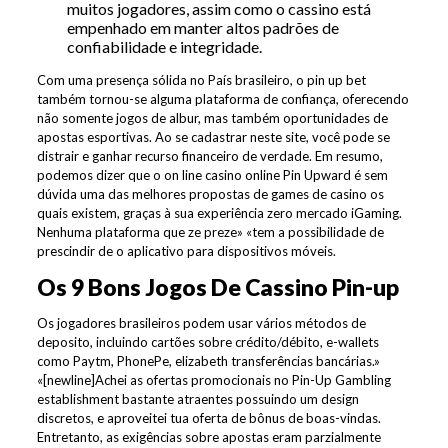
muitos jogadores, assim como o cassino está
empenhado em manter altos padrões de
confiabilidade e integridade.
Com uma presença sólida no País brasileiro, o pin up bet
também tornou-se alguma plataforma de confiança, oferecendo
não somente jogos de albur, mas também oportunidades de
apostas esportivas. Ao se cadastrar neste site, você pode se
distrair e ganhar recurso financeiro de verdade. Em resumo,
podemos dizer que o on line casino online Pin Upward é sem
dúvida uma das melhores propostas de games de casino os
quais existem, graças à sua experiência zero mercado iGaming.
Nenhuma plataforma que ze preze» «tem a possibilidade de
prescindir de o aplicativo para dispositivos móveis.
Os 9 Bons Jogos De Cassino Pin-up
Os jogadores brasileiros podem usar vários métodos de
deposito, incluindo cartões sobre crédito/débito, e-wallets
como Paytm, PhonePe, elizabeth transferências bancárias.»
«[newline]Achei as ofertas promocionais no Pin-Up Gambling
establishment bastante atraentes possuindo um design
discretos, e aproveitei tua oferta de bônus de boas-vindas.
Entretanto, as exigências sobre apostas eram parzialmente