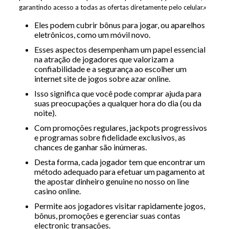
garantindo acesso a todas as ofertas diretamente pelo celular.»
Eles podem cubrir bônus para jogar, ou aparelhos
eletrônicos, como um móvil novo.
Esses aspectos desempenham um papel essencial
na atração de jogadores que valorizam a
confiabilidade e a segurança ao escolher um
internet site de jogos sobre azar online.
Isso significa que você pode comprar ajuda para
suas preocupações a qualquer hora do dia (ou da
noite).
Com promoções regulares, jackpots progressivos
e programas sobre fidelidade exclusivos, as
chances de ganhar são inúmeras.
Desta forma, cada jogador tem que encontrar um
método adequado para efetuar um pagamento at
the apostar dinheiro genuine no nosso on line
casino online.
Permite aos jogadores visitar rapidamente jogos,
bônus, promoções e gerenciar suas contas
electronic transações.