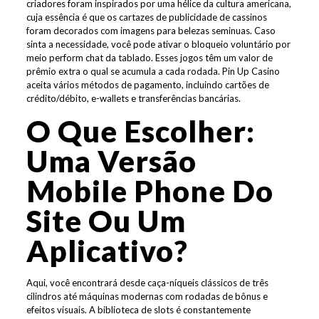
criadores foram inspirados por uma hélice da cultura americana,
cuja essência é que os cartazes de publicidade de cassinos
foram decorados com imagens para belezas seminuas. Caso
sinta a necessidade, você pode ativar o bloqueio voluntário por
meio perform chat da tablado. Esses jogos têm um valor de
prêmio extra o qual se acumula a cada rodada. Pin Up Casino
aceita vários métodos de pagamento, incluindo cartões de
crédito/débito, e-wallets e transferências bancárias.
O Que Escolher:
Uma Versão
Mobile Phone Do
Site Ou Um
Aplicativo?
Aqui, você encontrará desde caça-níqueis clássicos de três
cilindros até máquinas modernas com rodadas de bônus e
efeitos visuais. A biblioteca de slots é constantemente