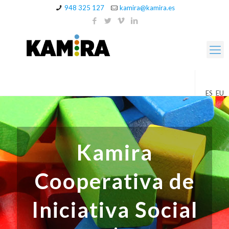
948 325 127
kamira@kamira.es
ES
EU
Kamira
Cooperativa de
Iniciativa Social