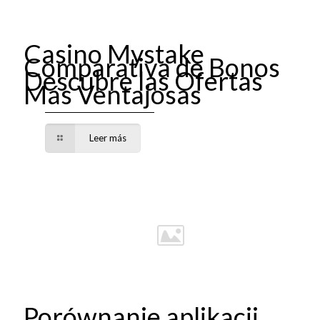
Casino Mystake
Comparativa de Bonos
Descubre las Ofertas
Más Ventajosas
Leer más
Porównanie aplikacji