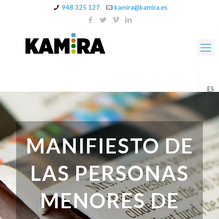
948 325 127
kamira@kamira.es
ES
MANIFIESTO DE
LAS PERSONAS
MENORES DE