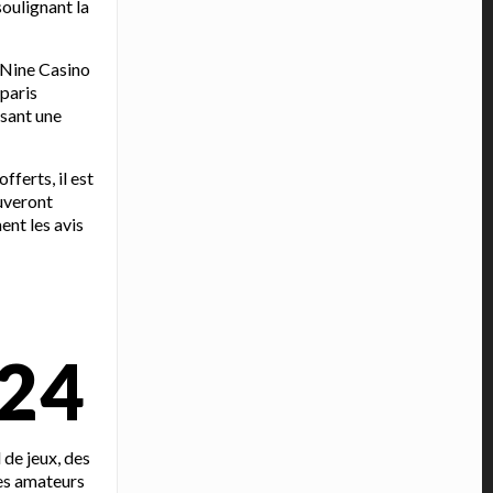
soulignant la
 Nine Casino
 paris
ssant une
ferts, il est
ouveront
ent les avis
024
 de jeux, des
les amateurs