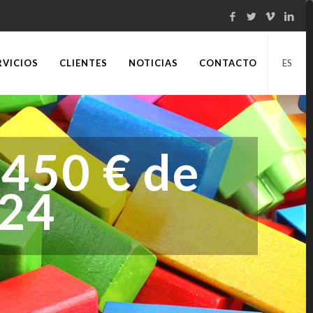
RVICIOS
CLIENTES
NOTICIAS
CONTACTO
ES
 450 € de
024