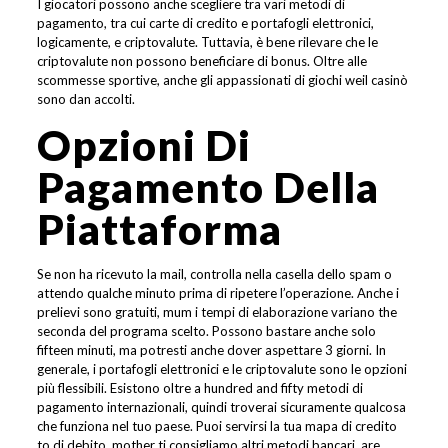
I giocatori possono anche scegliere tra vari metodi di
pagamento, tra cui carte di credito e portafogli elettronici,
logicamente, e criptovalute. Tuttavia, è bene rilevare che le
criptovalute non possono beneficiare di bonus. Oltre alle
scommesse sportive, anche gli appassionati di giochi weil casinò
sono dan accolti.
Opzioni Di
Pagamento Della
Piattaforma
Se non ha ricevuto la mail, controlla nella casella dello spam o
attendo qualche minuto prima di ripetere l’operazione. Anche i
prelievi sono gratuiti, mum i tempi di elaborazione variano the
seconda del programa scelto. Possono bastare anche solo
fifteen minuti, ma potresti anche dover aspettare 3 giorni. In
generale, i portafogli elettronici e le criptovalute sono le opzioni
più flessibili. Esistono oltre a hundred and fifty metodi di
pagamento internazionali, quindi troverai sicuramente qualcosa
che funziona nel tuo paese. Puoi servirsi la tua mapa di credito
to di debito, mother ti consigliamo altri metodi bancari, are