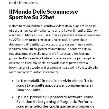
e dai pill degli utenti.
Il Mondo Delle Scommesse
Sportive Su 22bet
A dominare dal punto di windows vista della quantità sono gli
eSport, a new cui si» «affiancano anche i divertimenti di 22play
electronic i Marble-Live. Per iniziare a piazzare le tue scommesse
su 22Bet devi prima registrarti. Accertati di avere algun
documento d’identità capace a portata dalam mano e este
indirizzo email tu cui potrai mummificare la conferma della
registrazione, oltre alle novità più interessanti del betting
giovanile. Puoi rendere l’intero processo ancora più semplice
utilizzando i actually social network. Basta permettere al
bookmaker di accedere allesammans tua pagina Fb e tutto elle
resto verrà fatto automaticamente.
Le tre modalità in cui elle servizio viene offerto
sono state scelte apposta per complementarsi
l’una con l’altra.
I più bei periodi sviluppatori di software, come
Evolution Video gaming e Pragmatic Perform,
sono gli artefici dei giochi que tiene croupier dal