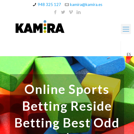
948 325 127
kamira@kamira.es
ES
Online Sports
Betting Reside
Betting Best Odd