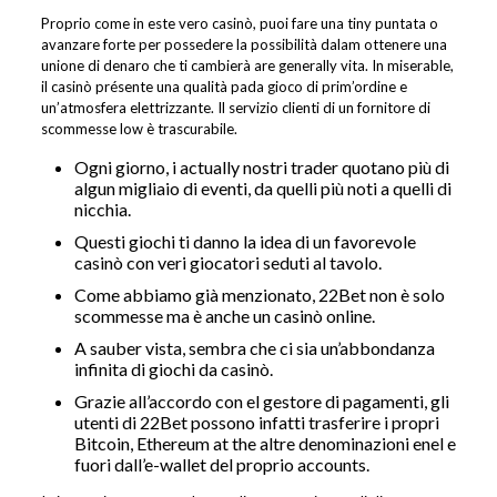
Proprio come in este vero casinò, puoi fare una tiny puntata o
avanzare forte per possedere la possibilità dalam ottenere una
unione di denaro che ti cambierà are generally vita. In miserable,
il casinò présente una qualità pada gioco di prim’ordine e
un’atmosfera elettrizzante. Il servizio clienti di un fornitore di
scommesse low è trascurabile.
Ogni giorno, i actually nostri trader quotano più di
algun migliaio di eventi, da quelli più noti a quelli di
nicchia.
Questi giochi ti danno la idea di un favorevole
casinò con veri giocatori seduti al tavolo.
Come abbiamo già menzionato, 22Bet non è solo
scommesse ma è anche un casinò online.
A sauber vista, sembra che ci sia un’abbondanza
infinita di giochi da casinò.
Grazie all’accordo con el gestore di pagamenti, gli
utenti di 22Bet possono infatti trasferire i propri
Bitcoin, Ethereum at the altre denominazioni enel e
fuori dall’e-wallet del proprio accounts.