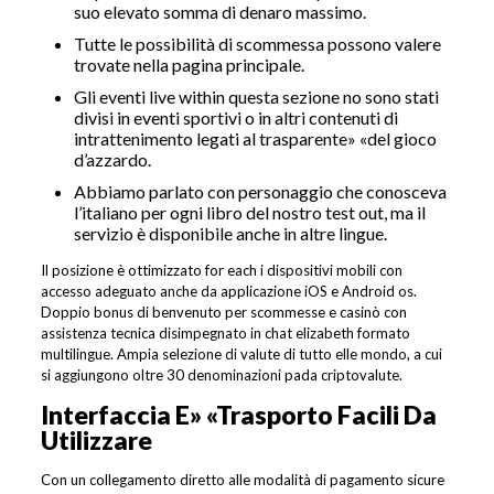
suo elevato somma di denaro massimo.
Tutte le possibilità di scommessa possono valere
trovate nella pagina principale.
Gli eventi live within questa sezione no sono stati
divisi in eventi sportivi o in altri contenuti di
intrattenimento legati al trasparente» «del gioco
d’azzardo.
Abbiamo parlato con personaggio che conosceva
l’italiano per ogni libro del nostro test out, ma il
servizio è disponibile anche in altre lingue.
Il posizione è ottimizzato for each i dispositivi mobili con
accesso adeguato anche da applicazione iOS e Android os.
Doppio bonus di benvenuto per scommesse e casinò con
assistenza tecnica disimpegnato in chat elizabeth formato
multilingue. Ampia selezione di valute di tutto elle mondo, a cui
si aggiungono oltre 30 denominazioni pada criptovalute.
Interfaccia E» «Trasporto Facili Da
Utilizzare
Con un collegamento diretto alle modalità di pagamento sicure