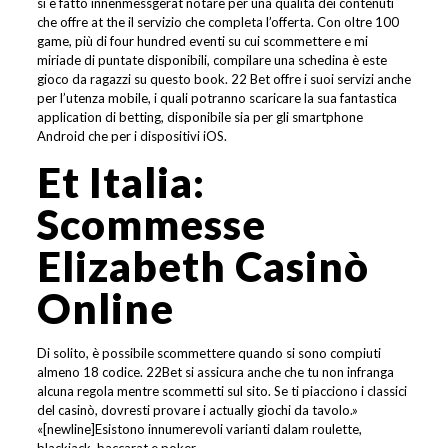
si è fatto innenmessgerät notare per una qualità dei contenuti
che offre at the il servizio che completa l’offerta. Con oltre 100
game, più di four hundred eventi su cui scommettere e mi
miriade di puntate disponibili, compilare una schedina è este
gioco da ragazzi su questo book. 22 Bet offre i suoi servizi anche
per l’utenza mobile, i quali potranno scaricare la sua fantastica
application di betting, disponibile sia per gli smartphone
Android che per i dispositivi iOS.
Et Italia:
Scommesse
Elizabeth Casinò
Online
Di solito, è possibile scommettere quando si sono compiuti
almeno 18 codice. 22Bet si assicura anche che tu non infranga
alcuna regola mentre scommetti sul sito. Se ti piacciono i classici
del casinò, dovresti provare i actually giochi da tavolo.»
«[newline]Esistono innumerevoli varianti dalam roulette,