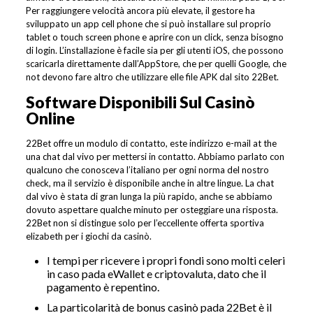
Per raggiungere velocità ancora più elevate, il gestore ha
sviluppato un app cell phone che si può installare sul proprio
tablet o touch screen phone e aprire con un click, senza bisogno
di login. L’installazione è facile sia per gli utenti iOS, che possono
scaricarla direttamente dall’AppStore, che per quelli Google, che
not devono fare altro che utilizzare elle file APK dal sito 22Bet.
Software Disponibili Sul Casinò
Online
22Bet offre un modulo di contatto, este indirizzo e-mail at the
una chat dal vivo per mettersi in contatto. Abbiamo parlato con
qualcuno che conosceva l’italiano per ogni norma del nostro
check, ma il servizio è disponibile anche in altre lingue. La chat
dal vivo è stata di gran lunga la più rapido, anche se abbiamo
dovuto aspettare qualche minuto per osteggiare una risposta.
22Bet non si distingue solo per l’eccellente offerta sportiva
elizabeth per i giochi da casinò.
I tempi per ricevere i propri fondi sono molti celeri
in caso pada eWallet e criptovaluta, dato che il
pagamento è repentino.
La particolarità de bonus casinò pada 22Bet è il