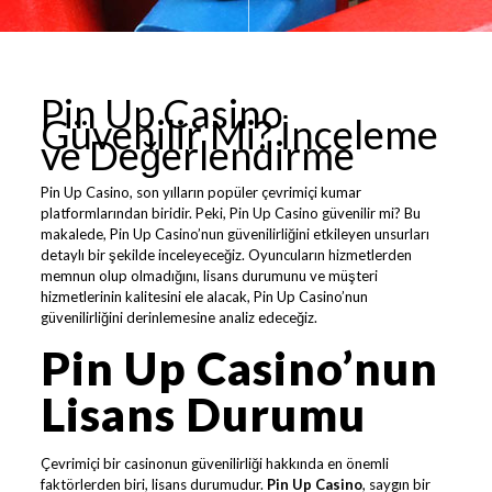
Pin Up Casino
Güvenilir Mi? İnceleme
ve Değerlendirme
Pin Up Casino, son yılların popüler çevrimiçi kumar
platformlarından biridir. Peki, Pin Up Casino güvenilir mi? Bu
makalede, Pin Up Casino’nun güvenilirliğini etkileyen unsurları
detaylı bir şekilde inceleyeceğiz. Oyuncuların hizmetlerden
memnun olup olmadığını, lisans durumunu ve müşteri
hizmetlerinin kalitesini ele alacak, Pin Up Casino’nun
güvenilirliğini derinlemesine analiz edeceğiz.
Pin Up Casino’nun
Lisans Durumu
Çevrimiçi bir casinonun güvenilirliği hakkında en önemli
faktörlerden biri, lisans durumudur.
Pin Up Casino
, saygın bir