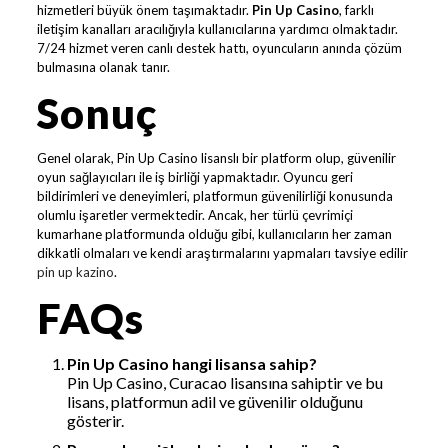
hizmetleri büyük önem taşımaktadır.
Pin Up Casino
, farklı
iletişim kanalları aracılığıyla kullanıcılarına yardımcı olmaktadır.
7/24 hizmet veren canlı destek hattı, oyuncuların anında çözüm
bulmasına olanak tanır.
Sonuç
Genel olarak, Pin Up Casino lisanslı bir platform olup, güvenilir
oyun sağlayıcıları ile iş birliği yapmaktadır. Oyuncu geri
bildirimleri ve deneyimleri, platformun güvenilirliği konusunda
olumlu işaretler vermektedir. Ancak, her türlü çevrimiçi
kumarhane platformunda olduğu gibi, kullanıcıların her zaman
dikkatli olmaları ve kendi araştırmalarını yapmaları tavsiye edilir
pin up kazino
.
FAQs
Pin Up Casino hangi lisansa sahip?
Pin Up Casino, Curacao lisansına sahiptir ve bu
lisans, platformun adil ve güvenilir olduğunu
gösterir.