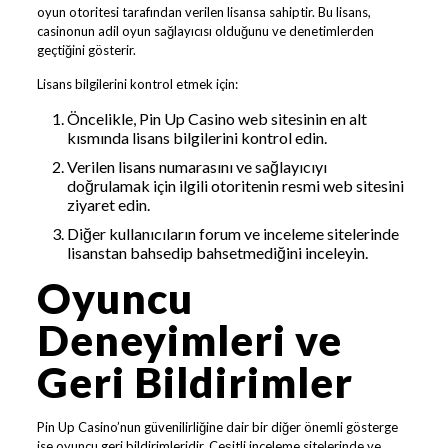
oyun otoritesi tarafından verilen lisansa sahiptir. Bu lisans,
casinonun adil oyun sağlayıcısı olduğunu ve denetimlerden
geçtiğini gösterir.
Lisans bilgilerini kontrol etmek için:
Öncelikle, Pin Up Casino web sitesinin en alt
kısmında lisans bilgilerini kontrol edin.
Verilen lisans numarasını ve sağlayıcıyı
doğrulamak için ilgili otoritenin resmi web sitesini
ziyaret edin.
Diğer kullanıcıların forum ve inceleme sitelerinde
lisanstan bahsedip bahsetmediğini inceleyin.
Oyuncu
Deneyimleri ve
Geri Bildirimler
Pin Up Casino’nun güvenilirliğine dair bir diğer önemli gösterge
ise oyuncu geri bildirimleridir. Çeşitli inceleme sitelerinde ve