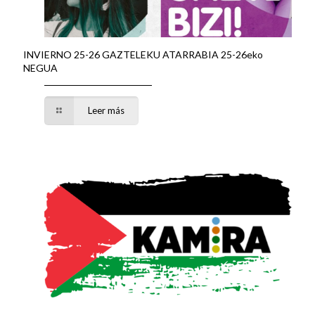
INVIERNO 25-26 GAZTELEKU ATARRABIA 25-26eko
NEGUA
Leer más