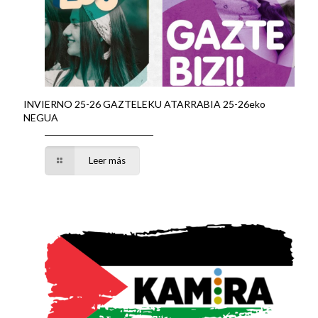
INVIERNO 25-26 GAZTELEKU ATARRABIA 25-26eko
NEGUA
Leer más