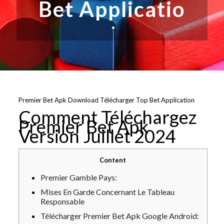
Bet Applicatio
Premier Bet Apk Download Télécharger Top Bet Application
Comment Téléchargez
Premier Bet Apk
Version Juillet 2024
Content
Premier Gamble Pays:
Mises En Garde Concernant Le Tableau
Responsable
Télécharger Premier Bet Apk Google Android: