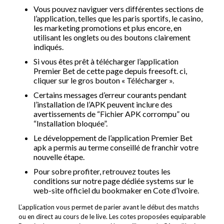
Vous pouvez naviguer vers différentes sections de
l’application, telles que les paris sportifs, le casino,
les marketing promotions et plus encore, en
utilisant les onglets ou des boutons clairement
indiqués.
Si vous êtes prêt à télécharger l’application
Premier Bet de cette page depuis freesoft. ci,
cliquer sur le gros bouton « Télécharger ».
Certains messages d’erreur courants pendant
l’installation de l’APK peuvent inclure des
avertissements de “Fichier APK corrompu” ou
“Installation bloquée”.
Le développement de l’application Premier Bet
apk a permis au terme conseillé de franchir votre
nouvelle étape.
Pour sobre profiter, retrouvez toutes les
conditions sur notre page dédiée systems sur le
web-site officiel du bookmaker en Cote d’Ivoire.
L’application vous permet de parier avant le début des matchs
ou en direct au cours de le live. Les cotes proposées equiparable