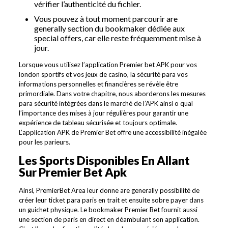
vérifier l’authenticité du fichier.
Vous pouvez à tout moment parcourir are
generally section du bookmaker dédiée aux
special offers, car elle reste fréquemment mise à
jour.
Lorsque vous utilisez l’application Premier bet APK pour vos
london sportifs et vos jeux de casino, la sécurité para vos
informations personnelles et financières se révèle être
primordiale. Dans votre chapitre, nous aborderons les mesures
para sécurité intégrées dans le marché de l’APK ainsi o qual
l’importance des mises à jour régulières pour garantir une
expérience de tableau sécurisée et toujours optimale.
L’application APK de Premier Bet offre une accessibilité inégalée
pour les parieurs.
Les Sports Disponibles En Allant
Sur Premier Bet Apk
Ainsi, PremierBet Area leur donne are generally possibilité de
créer leur ticket para paris en trait et ensuite sobre payer dans
un guichet physique. Le bookmaker Premier Bet fournit aussi
une section de paris en direct en déambulant son application.