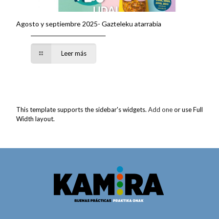
Agosto y septiembre 2025- Gazteleku atarrabia
Leer más
This template supports the sidebar's widgets.
Add one
or use Full
Width layout.