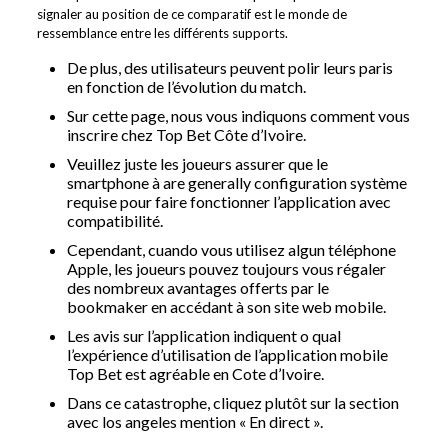
signaler au position de ce comparatif est le monde de
ressemblance entre les différents supports.
De plus, des utilisateurs peuvent polir leurs paris
en fonction de l’évolution du match.
Sur cette page, nous vous indiquons comment vous
inscrire chez Top Bet Côte d’Ivoire.
Veuillez juste les joueurs assurer que le
smartphone à are generally configuration système
requise pour faire fonctionner l’application avec
compatibilité.
Cependant, cuando vous utilisez algun téléphone
Apple, les joueurs pouvez toujours vous régaler
des nombreux avantages offerts par le
bookmaker en accédant à son site web mobile.
Les avis sur l’application indiquent o qual
l’expérience d’utilisation de l’application mobile
Top Bet est agréable en Cote d’Ivoire.
Dans ce catastrophe, cliquez plutôt sur la section
avec los angeles mention « En direct ».