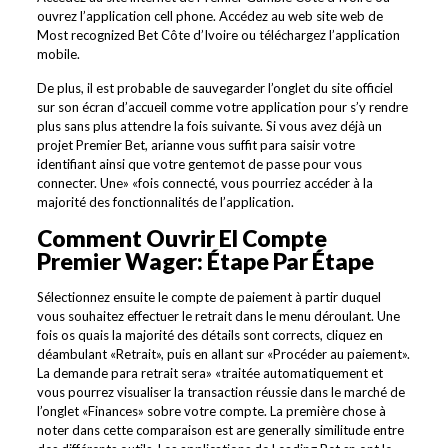
ouvrez l’application cell phone. Accédez au web site web de
Most recognized Bet Côte d’Ivoire ou téléchargez l’application
mobile.
De plus, il est probable de sauvegarder l’onglet du site officiel
sur son écran d’accueil comme votre application pour s’y rendre
plus sans plus attendre la fois suivante. Si vous avez déjà un
projet Premier Bet, arianne vous suffit para saisir votre
identifiant ainsi que votre gentemot de passe pour vous
connecter. Une» «fois connecté, vous pourriez accéder à la
majorité des fonctionnalités de l’application.
Comment Ouvrir El Compte
Premier Wager: Étape Par Étape
Sélectionnez ensuite le compte de paiement à partir duquel
vous souhaitez effectuer le retrait dans le menu déroulant. Une
fois os quais la majorité des détails sont corrects, cliquez en
déambulant «Retrait», puis en allant sur «Procéder au paiement».
La demande para retrait sera» «traitée automatiquement et
vous pourrez visualiser la transaction réussie dans le marché de
l’onglet «Finances» sobre votre compte. La première chose à
noter dans cette comparaison est are generally similitude entre