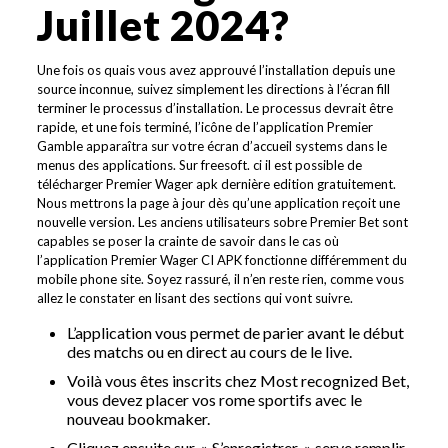
Juillet 2024?
Une fois os quais vous avez approuvé l’installation depuis une
source inconnue, suivez simplement les directions à l’écran fill
terminer le processus d’installation. Le processus devrait être
rapide, et une fois terminé, l’icône de l’application Premier
Gamble apparaîtra sur votre écran d’accueil systems dans le
menus des applications. Sur freesoft. ci il est possible de
télécharger Premier Wager apk dernière edition gratuitement.
Nous mettrons la page à jour dès qu’une application reçoit une
nouvelle version. Les anciens utilisateurs sobre Premier Bet sont
capables se poser la crainte de savoir dans le cas où
l’application Premier Wager CI APK fonctionne différemment du
mobile phone site. Soyez rassuré, il n’en reste rien, comme vous
allez le constater en lisant des sections qui vont suivre.
L’application vous permet de parier avant le début
des matchs ou en direct au cours de le live.
Voilà vous êtes inscrits chez Most recognized Bet,
vous devez placer vos rome sportifs avec le
nouveau bookmaker.
Cliquez ensuite sur » S’enregistrer » serve remplir