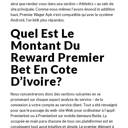
ainsi que rendez-vous dans una section « Athletics » au sein de
site principale. Comme nous-mêmes l’avons énoncé in addition
haut, Premier Wager Apk n’est compatible qu’avec le système
Android, l’un kklk plus répandus.
Quel Est Le
Montant Du
Reward Premier
Bet En Cote
D’ivoire?
Nous concentrerons donc des sections suivantes en se
promenant sur chaque aspect analyze du service – de la
connexion à votre compte au service client. Tout a été renseigné
pour que le passage du web-site Web pour ordinateur à l’appli
Premierbet ou à Premierbet sur mobile demeure fluide. La
occupée en main para chacune de tous ces plateformes est en
conséquent tout aussi intuitive et simple. Le premier élément à