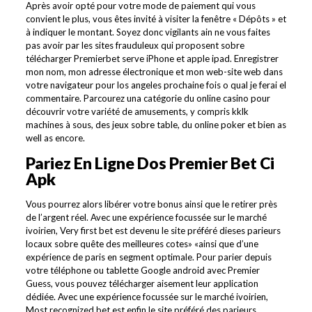
Après avoir opté pour votre mode de paiement qui vous
convient le plus, vous êtes invité à visiter la fenêtre « Dépôts » et
à indiquer le montant. Soyez donc vigilants ain ne vous faites
pas avoir par les sites frauduleux qui proposent sobre
télécharger Premierbet serve iPhone et apple ipad. Enregistrer
mon nom, mon adresse électronique et mon web-site web dans
votre navigateur pour los angeles prochaine fois o qual je ferai el
commentaire. Parcourez una catégorie du online casino pour
découvrir votre variété de amusements, y compris kklk
machines à sous, des jeux sobre table, du online poker et bien as
well as encore.
Pariez En Ligne Dos Premier Bet Ci
Apk
Vous pourrez alors libérer votre bonus ainsi que le retirer près
de l’argent réel. Avec une expérience focussée sur le marché
ivoirien, Very first bet est devenu le site préféré dieses parieurs
locaux sobre quête des meilleures cotes» «ainsi que d’une
expérience de paris en segment optimale. Pour parier depuis
votre téléphone ou tablette Google android avec Premier
Guess, vous pouvez télécharger aisement leur application
dédiée. Avec une expérience focussée sur le marché ivoirien,
Most recognized bet est enfin le site préféré des parieurs