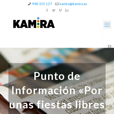
948 325 127
kamira@kamira.es
ES
Punto de
Información «Por
unas fiestas libres