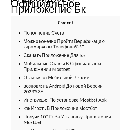
Официальное
Приложение Бк
Content
Пополнение Счета
Можно конечно Пройти Верификацию
киромарусом Телефона%3F
Скачать Приложение Для Ios
Мобильные Ставки В Официальном
Приложении Mostbet
Отличия от Мобильной Версии
возновлять Android До новой Версии
2023%3F
Инструкция По Установке Mostbet Apk
как Играть В Приложении Мостбет
Получи 100 Fs За Установку Приложения
Mostbet