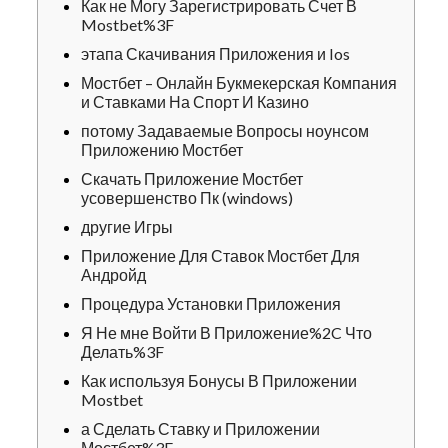
Как не Могу Зарегистрировать Счет В
Mostbet%3F
этапа Скачивания Приложения и Ios
Мостбет – Онлайн Букмекерская Компания
и Ставками На Спорт И Казино
потому Задаваемые Вопросы ноунсом
Приложению Мостбет
Скачать Приложение Мостбет
усовершенство Пк (windows)
другие Игры
Приложение Для Ставок Мостбет Для
Андройд
Процедура Установки Приложения
Я Не мне Войти В Приложение%2C Что
Делать%3F
Как используя Бонусы В Приложении
Mostbet
а Сделать Ставку и Приложении
Мостбет%3F