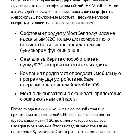
события%2C которые не поддерживает приложение%2C
лучше играть прошло официальный сайт БК Mostbet. Если
же ему удобнее заключать пари через свой смартфон на
Андроид%2C приложение Мостбет – весьма неплохой
выбрать для любителя ставок через интернет.
Софтовый продукт у Мостбет получился не
идеальным%2C только для комфортного
беттинга без изысков предлагаемых
букмекером функций очень.
Сначала выберите способ оплате и
сумму%2C которой вы хотите выходить.
Компания предлагает определить мобильную
программу ддя устройств на базе
операционных систем Android и IOS.
Можно ли обязательно скачивать приложение
с официальным сайта%3F
После входа и личный кабинет а основной странице
приложения откроется лайв. И» «во строчках находятся
футбольные матчи%2C до самого которых осталось
мегаграммов времени. Вторая стадия регистрации на
платформе букмекерской конторы – это заполнение анкеты.