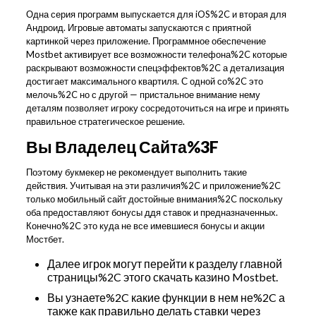
Одна серия программ выпускается для iOS%2C и вторая для
Андроид. Игровые автоматы запускаются с приятной
картинкой через приложение. Программное обеспечение
Mostbet активирует все возможности телефона%2C которые
раскрывают возможности спецэффектов%2C а детализация
достигает максимального квартиля. С одной со%2C это
мелочь%2C но с другой — пристальное внимание нему
деталям позволяет игроку сосредоточиться на игре и принять
правильное стратегическое решение.
Вы Владелец Сайта%3F
Поэтому букмекер не рекомендует выполнить такие
действия. Учитывая на эти различия%2C и приложение%2C
только мобильный сайт достойные внимания%2C поскольку
оба предоставляют бонусы ддя ставок и предназначенных.
Конечно%2C это куда не все имевшиеся бонусы и акции
Мостбет.
Далее игрок могут перейти к разделу главной
страницы%2C этого скачать казино Mostbet.
Вы узнаете%2C какие функции в нем не%2C а
также как правильно делать ставки через