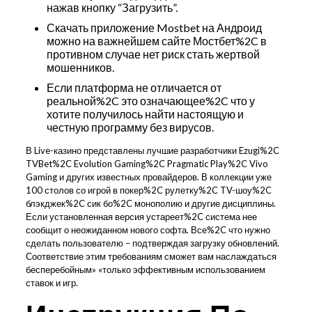
нажав кнопку “Загрузить”.
Скачать приложение Mostbet на Андроид
можно на важнейшем сайте Мостбет%2C в
противном случае нет риск стать жертвой
мошенников.
Если платформа не отличается от
реальной%2C это означающее%2C что у
хотите получилось найти настоящую и
честную программу без вирусов.
В Live-казино представлены лучшие разработчики Ezugi%2C
TVBet%2C Evolution Gaming%2C Pragmatic Play%2C Vivo
Gaming и других известных провайдеров. В коллекции уже
100 столов со игрой в покер%2C рулетку%2C TV-шоу%2C
блэкджек%2C сик бо%2C монополию и другие дисциплины.
Если установленная версия устареет%2C система нее
сообщит о неожиданном нового софта. Все%2C что нужно
сделать пользователю – подтверждая загрузку обновлений.
Соответствие этим требованиям сможет вам наслаждаться
бесперебойным» «только эффективным использованием
ставок и игр.