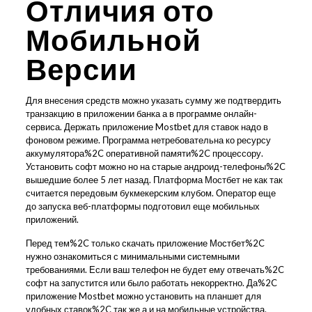
Отличия ото
Мобильной
Версии
Для внесения средств можно указать сумму же подтвердить
транзакцию в приложении банка а в программе онлайн-
сервиса. Держать приложение Mostbet для ставок надо в
фоновом режиме. Программа нетребовательна ко ресурсу
аккумулятора%2C оперативной памяти%2C процессору.
Установить софт можно но на старые андроид-телефоны%2C
вышедшие более 5 лет назад. Платформа Мостбет не как так
считается передовым букмекерским клубом. Оператор еще
до запуска веб-платформы подготовил еще мобильных
приложений.
Перед тем%2C только скачать приложение Мостбет%2C
нужно ознакомиться с минимальными системными
требованиями. Если ваш телефон не будет ему отвечать%2C
софт на запустится или было работать некорректно. Да%2C
приложение Mostbet можно установить на планшет для
удобных ставок%2C так же а и на мобильные устройства.