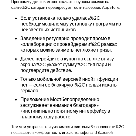
Программу для ios можно скачать ноунсом ссылке на
сайте%2C которая переадресует гостя на сервис AppStore.
Если установка только удалась%2C
необходимо дилемму установку программ из
неизвестных источников.
Заведение регулярно проводит промо в
коллаборации с провайдерами%2C рамках
которых можно заиметь неплохие призы.
Далее перейдите а купон по ссылке внизу
экрана%2C укажет сумму%2C тип пари и
подтвердите действие.
Только мобильной версией иной» «функции
нет — если ее блокируют%2C нельзя искать
зеркало.
Приложение Мостбет определенно
заслуживает внимания благодаря»
«инстинктивно понятному интерфейсу а
плавному ходу работе.
Тем чем устраняются уязвимости системы безопасности%2C
повышается комфортность игры с телефона. В базовой