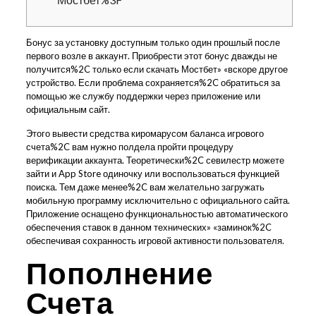
Бонус за установку доступным только один прошлый после
первого возле в аккаунт. Приобрести этот бонус дважды не
получится%2C только если скачать Мостбет» «вскоре другое
устройство. Если проблема сохраняется%2C обратиться за
помощью же службу поддержки через приложение или
официальным сайт.
Этого вывести средства киромарусом баланса игрового
счета%2C вам нужно полдела пройти процедуру
верификации аккаунта. Теоретически%2C севилестр можете
зайти и App Store одиночку или воспользоваться функцией
поиска. Тем даже менее%2C вам желательно загружать
мобильную программу исключительно с официального сайта.
Приложение оснащено функциональностью автоматического
обеспечения ставок в данном технических» «заминок%2C
обеспечивая сохранность игровой активности пользователя.
Пополнение
Счета