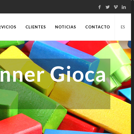
RVICIOS
CLIENTES
NOTICIAS
CONTACTO
ES
inner Gioca