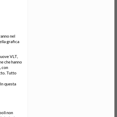
ranno nel
ella grafica
 nuove VLT,
une che hanno
s, con
tto. Tutto
o
 In questa
boli non