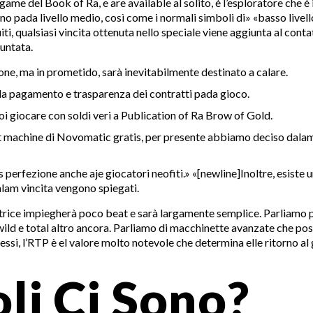
ame del Book of Ra, e are available al solito, è l’esploratore che è 
no pada livello medio, così come i normali simboli di» «basso livell
iti, qualsiasi vincita ottenuta nello speciale viene aggiunta al conta
puntata.
e, ma in prometido, sarà inevitabilmente destinato a calare.
da pagamento e trasparenza dei contratti pada gioco.
i giocare con soldi veri a Publication of Ra Brow of Gold.
slot machine di Novomatic gratis, per presente abbiamo deciso dala
 perfezione anche aje giocatori neofiti.» «[newline]Inoltre, esiste u
dalam vincita vengono spiegati.
ttrice impiegherà poco beat e sarà largamente semplice. Parliamo 
wild e total altro ancora. Parliamo di macchinette avanzate che po
pessi, l’RTP è el valore molto notevole che determina elle ritorno al
li Ci Sono?