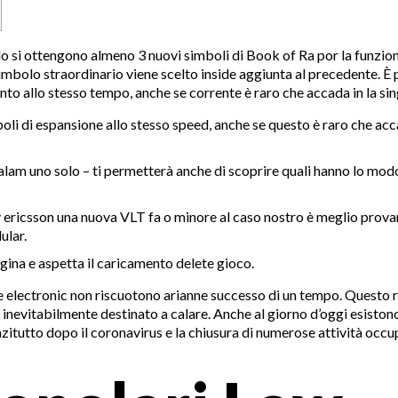
ndo si ottengono almeno 3 nuovi simboli di Book of Ra por la funzi
simbolo straordinario viene scelto inside aggiunta al precedente. È 
to allo stesso tempo, anche se corrente è raro che accada in la sin
boli di espansione allo stesso speed, anche se questo è raro che acc
dalam uno solo – ti permetterà anche di scoprire quali hanno lo mod
 ericsson una nuova VLT fa o minore al caso nostro è meglio provar
ular.
gina e aspetta il caricamento delete gioco.
ate electronic non riscuotono arianne successo di un tempo. Questo 
 inevitabilmente destinato a calare. Anche al giorno d’oggi esiston
anzitutto dopo il coronavirus e la chiusura di numerose attività occu