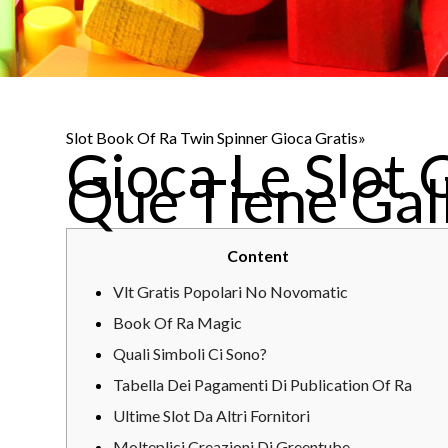
Slot Book Of Ra Twin Spinner Gioca Gratis»
Gioca Le Slot G
Que Tiene Gal
Content
Vlt Gratis Popolari No Novomatic
Book Of Ra Magic
Quali Simboli Ci Sono?
Tabella Dei Pagamenti Di Publication Of Ra
Ultime Slot Da Altri Fornitori
Molteplici Creazioni Di Greentube