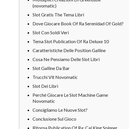
(novomatic)
Slot Gratis The Tema Libri
Dove Giocare Book Of Ra Serenidad Of Gold?
Slot Con Soldi Veri
Tema Slot Publication Of Ra Deluxe 10
Caratteristiche Delle Position Galline
Cosa Ne Pensiamo Delle Slot Libri
Slot Galline Da Bar
Trucchi Vlt Novomatic
Slot Dei Libri
Perché Giocare Le Slot Machine Game
Novomatic
Consigliamo Le Nuove Slot?
Conclusione Sul Gioco
Ritorna Publication Of Ra: Cal King Spinner