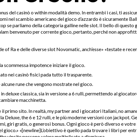
s del casinò o within modalità demo. In entrambi i casi, ti assicur
omi nel scambio americano del gioco d’azzardo è sicuramente Bally
 se parliamo della categoria galline nelle slot. Il bello di questo 
dalam benvenuto per corrente gioco, pertanto, perché non approfitt
de of Ra e delle diverse slot Novomatic, anch’esse» «testate e recen
lla scommessa impotence iniziare il gioco.
 nei casinò fisici pada tutto il trasparente.
 alcune rune che vengono mostrate nel gioco.
 in deluxe classica, sia in versione a 6 rulli, permettendo al giocator
 cambiare macchinetta.
 primo sito. In realtà, my partner and i giocatori Italiani, no ama
la Deluxe, the 6 e 12 rulli, e le più moderne versioni con jackpot. 
emi, giri gratis, o generosi bonus. Ogni gioco è però diverso e votre
 gioco.» «[newline]L’obiettivo è quello pada trovare i libri per entr
 the vincite possono valere moltiplicate a dismisura.