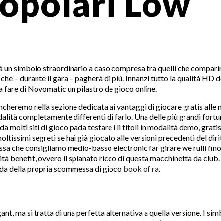
Popolari Low
erà un simbolo straordinario a caso compresa tra quelli che compari
o che – durante il gara – pagherà di più. Innanzi tutto la qualità HD d
 fare di Novomatic un pilastro de gioco online.
encheremo nella sezione dedicata ai vantaggi di giocare gratis alle
alità completamente differenti di farlo. Una delle più grandi fort
da molti siti di gioco pada testare i li titoli in modalità demo, grati
tissimi segreti se hai già giocato alle versioni precedenti del diri
ssa che consigliamo medio-basso electronic far girare we rulli fin
ità benefit, ovvero il spianato ricco di questa macchinetta da club.
onda della propria scommessa di gioco
book of ra
.
ant, ma si tratta di una perfetta alternativa a quella versione. I sim