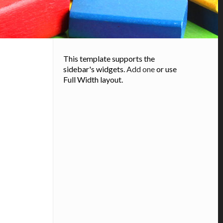
This template supports the
sidebar's widgets.
Add one
or use
Full Width layout.