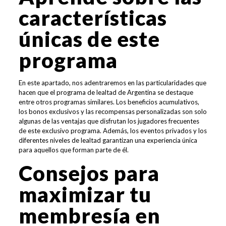
características
únicas de este
programa
En este apartado, nos adentraremos en las particularidades que
hacen que el programa de lealtad de Argentina se destaque
entre otros programas similares. Los beneficios acumulativos,
los bonos exclusivos y las recompensas personalizadas son solo
algunas de las ventajas que disfrutan los jugadores frecuentes
de este exclusivo programa. Además, los eventos privados y los
diferentes niveles de lealtad garantizan una experiencia única
para aquellos que forman parte de él.
Consejos para
maximizar tu
membresía en