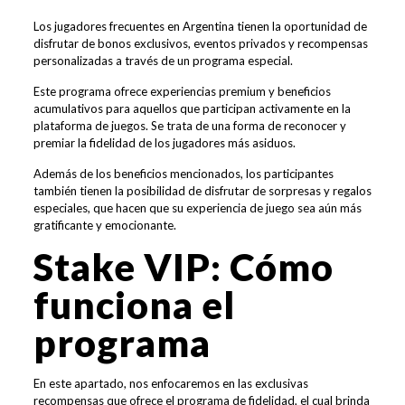
Los jugadores frecuentes en Argentina tienen la oportunidad de
disfrutar de bonos exclusivos, eventos privados y recompensas
personalizadas a través de un programa especial.
Este programa ofrece experiencias premium y beneficios
acumulativos para aquellos que participan activamente en la
plataforma de juegos. Se trata de una forma de reconocer y
premiar la fidelidad de los jugadores más asiduos.
Además de los beneficios mencionados, los participantes
también tienen la posibilidad de disfrutar de sorpresas y regalos
especiales, que hacen que su experiencia de juego sea aún más
gratificante y emocionante.
Stake VIP: Cómo
funciona el
programa
En este apartado, nos enfocaremos en las exclusivas
recompensas que ofrece el programa de fidelidad, el cual brinda