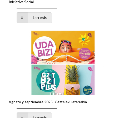
Iniciativa Social
Leer más
Agosto y septiembre 2025- Gazteleku atarrabia
Leer más