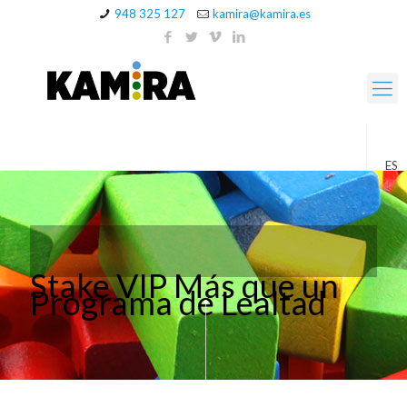
948 325 127
kamira@kamira.es
ES
Stake VIP Más que un
Programa de Lealtad