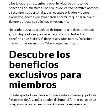
a los jugadores frecuentes la oportunidad de disfrutar de
beneficios acumulativos. Los niveles de lealtad permiten acceder
a recompensas personalizadas, eventos privados y bonos
exclusivos, además de experiencias premium que harán que tu
tiempo de juego sea aún más emocionante.
No te pierdas la oportunidad de formar parte de este selecto
grupo de jugadores y aprovechar al máximo todos los
beneficios que Stake VIP tiene reservados para ti. Descubre
más información en
https://stake-argentina.site/
.
Descubre los
beneficios
exclusivos para
miembros
En este apartado, exploraremos las ventajas que los jugadores
frecuentes de Argentina pueden disfrutar al formar parte de un
programa de lealtad exclusivo. A través de experiencias