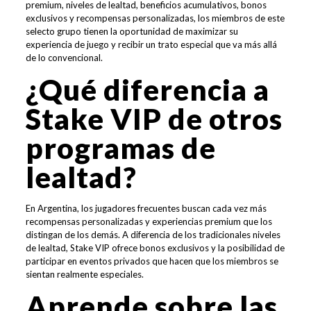
premium, niveles de lealtad, beneficios acumulativos, bonos
exclusivos y recompensas personalizadas, los miembros de este
selecto grupo tienen la oportunidad de maximizar su
experiencia de juego y recibir un trato especial que va más allá
de lo convencional.
¿Qué diferencia a
Stake VIP de otros
programas de
lealtad?
En Argentina, los jugadores frecuentes buscan cada vez más
recompensas personalizadas y experiencias premium que los
distingan de los demás. A diferencia de los tradicionales niveles
de lealtad, Stake VIP ofrece bonos exclusivos y la posibilidad de
participar en eventos privados que hacen que los miembros se
sientan realmente especiales.
Aprende sobre las