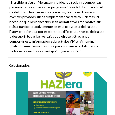
¡Increíble artículo! Me encanta la idea de recibir recompensas
personalizadas a través del programa Stake VIP. La posibilidad
de disfrutar de experiencias premium, bonos exclusivos y
eventos privados suena simplemente fantástico. Además, el
hecho de que los beneficios sean acumulativos me motiva aún
más a participar activamente en este programa de lealtad.
Estoy emocionada por explorar los diferentes niveles de lealtad
y descubrir todas las ventajas que ofrece. ¡Gracias por
compartir esta información sobre Stake VIP en Argentina!
¡Definitivamente me inscribiré para comenzar a disfrutar de
todas estas exclusivas ventajas! ¡Qué emoción!
Relacionados