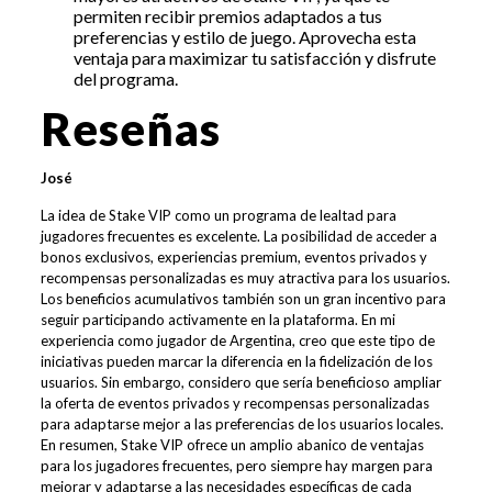
permiten recibir premios adaptados a tus
preferencias y estilo de juego. Aprovecha esta
ventaja para maximizar tu satisfacción y disfrute
del programa.
Reseñas
José
La idea de Stake VIP como un programa de lealtad para
jugadores frecuentes es excelente. La posibilidad de acceder a
bonos exclusivos, experiencias premium, eventos privados y
recompensas personalizadas es muy atractiva para los usuarios.
Los beneficios acumulativos también son un gran incentivo para
seguir participando activamente en la plataforma. En mi
experiencia como jugador de Argentina, creo que este tipo de
iniciativas pueden marcar la diferencia en la fidelización de los
usuarios. Sin embargo, considero que sería beneficioso ampliar
la oferta de eventos privados y recompensas personalizadas
para adaptarse mejor a las preferencias de los usuarios locales.
En resumen, Stake VIP ofrece un amplio abanico de ventajas
para los jugadores frecuentes, pero siempre hay margen para
mejorar y adaptarse a las necesidades específicas de cada