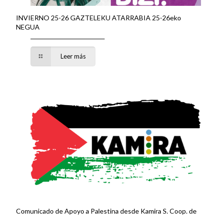
INVIERNO 25-26 GAZTELEKU ATARRABIA 25-26eko
NEGUA
Leer más
Comunicado de Apoyo a Palestina desde Kamira S. Coop. de