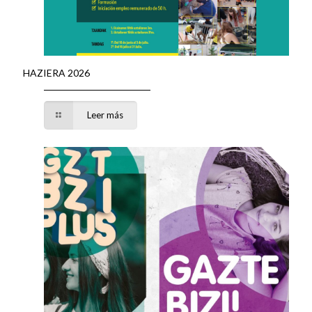
HAZIERA 2026
Leer más