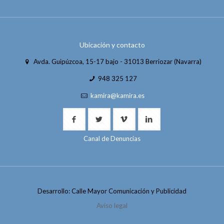
Ubicación y contacto
Avda. Guipúzcoa, 15-17 bajo - 31013 Berriozar (Navarra)
948 325 127
kamira@kamira.es
Canal de Denuncias
Desarrollo: Calle Mayor Comunicación y Publicidad
Aviso legal