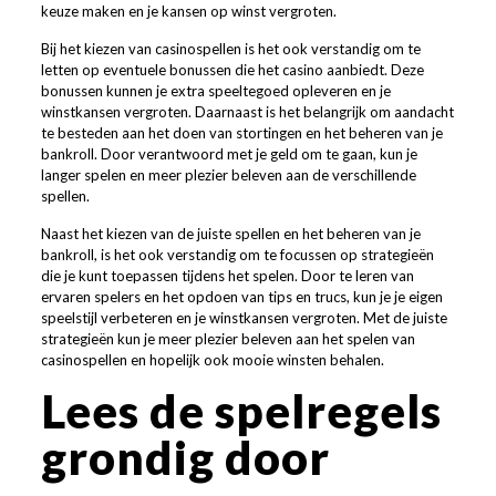
keuze maken en je kansen op winst vergroten.
Bij het kiezen van casinospellen is het ook verstandig om te
letten op eventuele bonussen die het casino aanbiedt. Deze
bonussen kunnen je extra speeltegoed opleveren en je
winstkansen vergroten. Daarnaast is het belangrijk om aandacht
te besteden aan het doen van stortingen en het beheren van je
bankroll. Door verantwoord met je geld om te gaan, kun je
langer spelen en meer plezier beleven aan de verschillende
spellen.
Naast het kiezen van de juiste spellen en het beheren van je
bankroll, is het ook verstandig om te focussen op strategieën
die je kunt toepassen tijdens het spelen. Door te leren van
ervaren spelers en het opdoen van tips en trucs, kun je je eigen
speelstijl verbeteren en je winstkansen vergroten. Met de juiste
strategieën kun je meer plezier beleven aan het spelen van
casinospellen en hopelijk ook mooie winsten behalen.
Lees de spelregels
grondig door