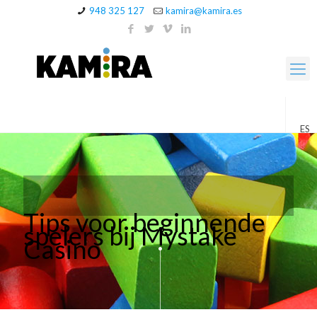
948 325 127
kamira@kamira.es
ES
Tips voor beginnende
spelers bij Mystake
Casino