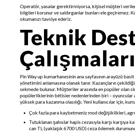
Operatör, yasalar gerektirmiyorsa, kişisel müşteri verile
bilgileri korunur ve saldırganlar bunları ele geçiremez. 
okumanızı tavsiye ederiz.
Teknik Des
Çalışmaları
Pin Way up kumarhanesinin ana sayfasının arayüzü basit 
yönetimini anlamasına olanak tanır. Kazançların çekildiği 
sekmede bulunur. Müşteriler arasında en popüler olan slo
popülerliklerinin bêtisier nedenlerinden biri – oyuncular
yüksek para kazanma olasılığı. Yeni kullanıcılar için, kum
Çok fazla para kaybetmeniz mod değişiklikleri, agre
Tutuklanan şahıslar hapis cezasıyla karşı karşıya k
can TL (yaklaşık 6700 USD) ceza ödemek durumund