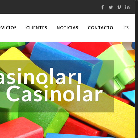
RVICIOS
CLIENTES
NOTICIAS
CONTACTO
ES
asinoları
 Casinolar