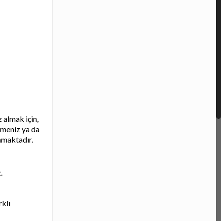
 almak için,
lemeniz ya da
unmaktadır.
.
rklı