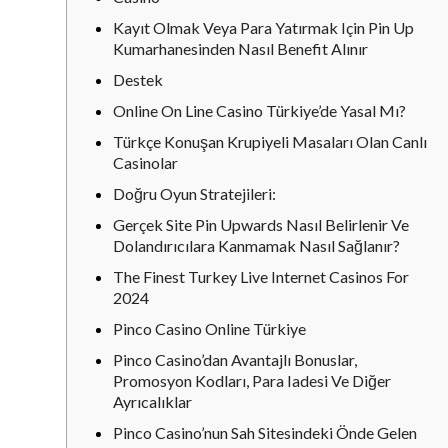
Kayıt Olmak Veya Para Yatırmak Için Pin Up
Kumarhanesinden Nasıl Benefit Alınır
Destek
Online On Line Casino Türkiye’de Yasal Mı?
Türkçe Konuşan Krupiyeli Masaları Olan Canlı
Casinolar
Doğru Oyun Stratejileri:
Gerçek Site Pin Upwards Nasıl Belirlenir Ve
Dolandırıcılara Kanmamak Nasıl Sağlanır?
The Finest Turkey Live Internet Casinos For
2024
Pinco Casino Online Türkiye
Pinco Casino’dan Avantajlı Bonuslar,
Promosyon Kodları, Para Iadesi Ve Diğer
Ayrıcalıklar
Pinco Casino’nun Sah Sitesindeki Önde Gelen