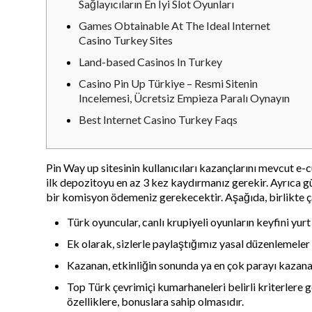
Sağlayıcıların En Iyi Slot Oyunları
Games Obtainable At The Ideal Internet
Casino Turkey Sites
Land-based Casinos In Turkey
Casino Pin Up Türkiye – Resmi Sitenin
Incelemesi, Ücretsiz Empieza Paralı Oynayın
Best Internet Casino Turkey Faqs
Pin Way up sitesinin kullanıcıları kazançlarını mevcut e-
ilk depozitoyu en az 3 kez kaydırmanız gerekir. Ayrıca gü
bir komisyon ödemeniz gerekecektir. Aşağıda, birlikte çal
Türk oyuncular, canlı krupiyeli oyunların keyfini yurt
Ek olarak, sizlerle paylaştığımız yasal düzenlemeler
Kazanan, etkinliğin sonunda ya en çok parayı kazan
Top Türk çevrimiçi kumarhaneleri belirli kriterlere g
özelliklere, bonuslara sahip olmasıdır.