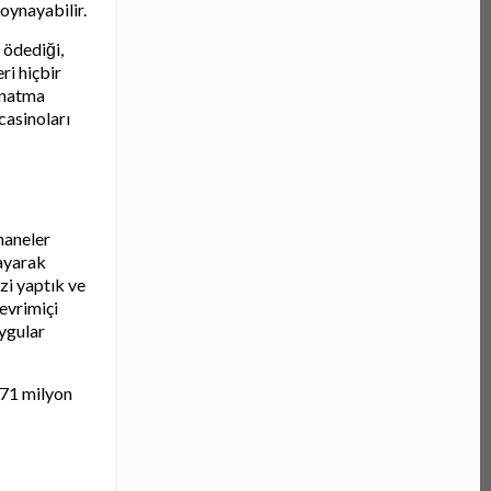
 oynayabilir.
 ödediği,
ri hiçbir
oynatma
casinoları
haneler
nayarak
izi yaptık ve
evrimiçi
uygular
 671 milyon
.