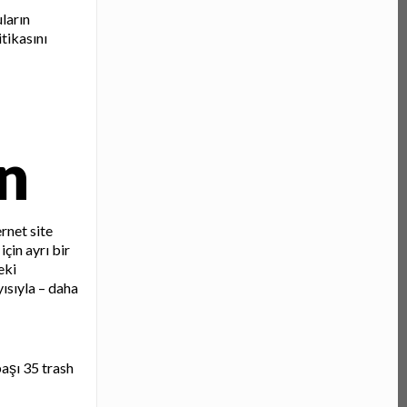
uların
tikasını
n
rnet site
çin ayrı bir
eki
ısıyla – daha
başı 35 trash