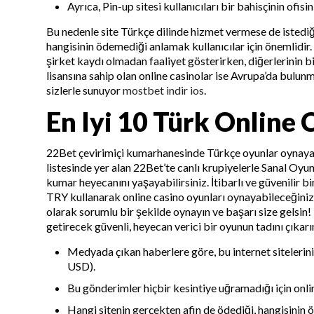
Ayrıca, Pin-up sitesi kullanıcıları bir bahisçinin ofisi
Bu nedenle site Türkçe dilinde hizmet vermese de istediğ
hangisinin ödemediği anlamak kullanıcılar için önemlidir. 
şirket kaydı olmadan faaliyet gösterirken, diğerlerinin 
lisansına sahip olan online casinolar ise Avrupa’da bulunm
sizlerle sunuyor
mostbet indir ios
.
En Iyi 10 Türk Online 
22Bet çevirimiçi kumarhanesinde Türkçe oyunlar oynayabil
listesinde yer alan 22Bet’te canlı krupiyelerle Sanal Oy
kumar heyecanını yaşayabilirsiniz. İtibarlı ve güvenilir b
TRY kullanarak online casino oyunları oynayabileceğiniz s
olarak sorumlu bir şekilde oynayın ve başarı size gelsin!
getirecek güvenli, heyecan verici bir oyunun tadını çıkarı
Medyada çıkan haberlere göre, bu internet sitelerinin
USD).
Bu gönderimler hiçbir kesintiye uğramadığı için onli
Hangi sitenin gerçekten afin de ödediği, hangisinin 