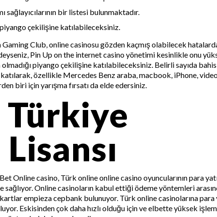
ı sağlayıcılarının bir listesi bulunmaktadır.
iyango çekilişine katılabileceksiniz.
n Gaming Club, online casinosu gözden kaçmış olabilecek hatalarda 
deyseniz, Pin Up on the internet casino yönetimi kesinlikle onu yük
lmadığı piyango çekilişine katılabileceksiniz. Belirli sayıda bahis 
ona katılarak, özellikle Mercedes Benz araba, macbook, iPhone, vid
en biri için yarışma fırsatı da elde edersiniz.
 Türkiye
Lisansı
VBet Online casino, Türk online online casino oyuncularının para ya
ile sağlıyor. Online casinoların kabul ettiği ödeme yöntemleri aras
i kartlar empieza cepbank bulunuyor. Türk online casinolarına para 
yor. Eskisinden çok daha hızlı olduğu için ve elbette yüksek işlem 