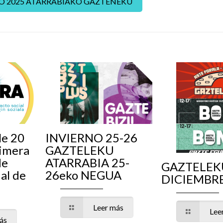
O 2025 ATARRABIAKO GAZTEÑEKU
le 20
INVIERNO 25-26
imera
GAZTELEKU
de
ATARRABIA 25-
GAZTELEK
ial de
26eko NEGUA
DICIEMBRE
Leer más
Lee
ás