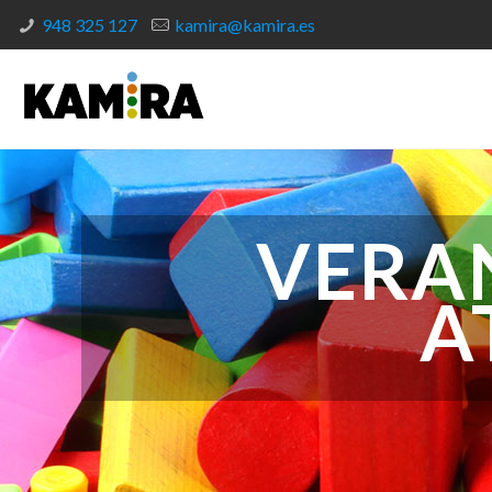
948 325 127
kamira@kamira.es
VERA
A