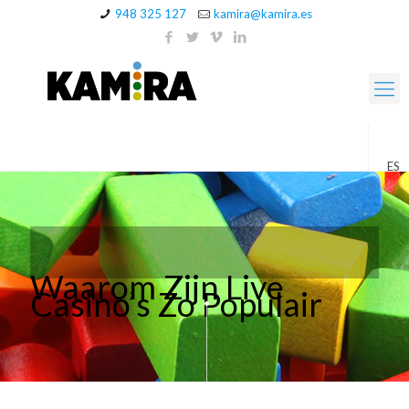
948 325 127
kamira@kamira.es
ES
Waarom Zijn Live
Casino’s Zo Populair