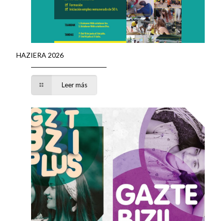
HAZIERA 2026
Leer más