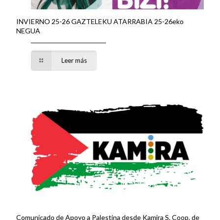
INVIERNO 25-26 GAZTELEKU ATARRABIA 25-26eko
NEGUA
Leer más
Comunicado de Apoyo a Palestina desde Kamira S. Coop. de