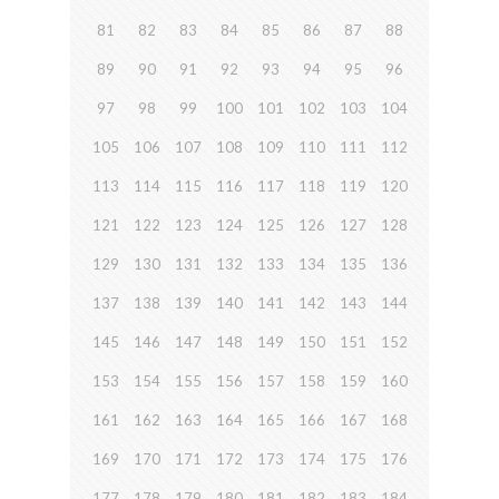
81
82
83
84
85
86
87
88
89
90
91
92
93
94
95
96
97
98
99
100
101
102
103
104
105
106
107
108
109
110
111
112
113
114
115
116
117
118
119
120
121
122
123
124
125
126
127
128
129
130
131
132
133
134
135
136
137
138
139
140
141
142
143
144
145
146
147
148
149
150
151
152
153
154
155
156
157
158
159
160
161
162
163
164
165
166
167
168
169
170
171
172
173
174
175
176
177
178
179
180
181
182
183
184