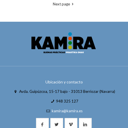
Next page
Ubicación y contacto
Avda. Guipúzcoa, 15-17 bajo - 31013 Berriozar (Navarra)
948 325 127
kamira@kamira.es