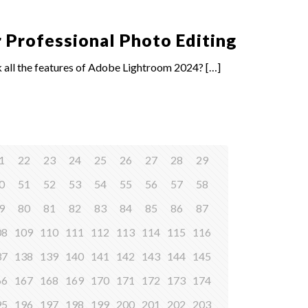
 Professional Photo Editing
 all the features of Adobe Lightroom 2024?
[…]
1
22
23
24
25
26
27
28
29
0
51
52
53
54
55
56
57
58
9
80
81
82
83
84
85
86
87
08
109
110
111
112
113
114
115
116
37
138
139
140
141
142
143
144
145
66
167
168
169
170
171
172
173
174
95
196
197
198
199
200
201
202
203