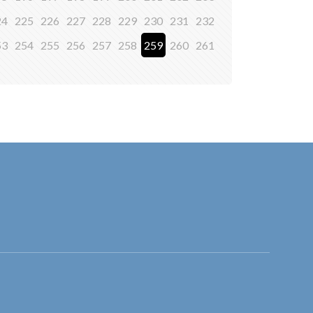
24
225
226
227
228
229
230
231
232
53
254
255
256
257
258
259
260
261