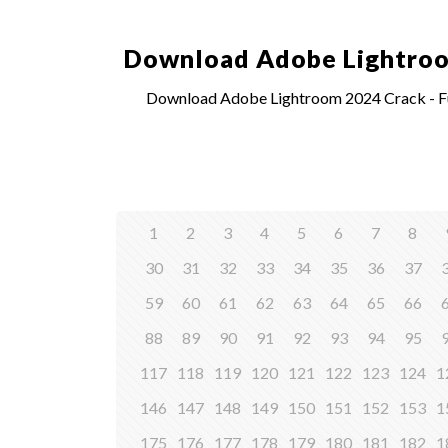
Download Adobe Lightroom
Download Adobe Lightroom 2024 Crack - Ful
1
2
3
4
5
6
7
8
30
31
32
33
34
35
36
37
59
60
61
62
63
64
65
66
88
89
90
91
92
93
94
95
117
118
119
120
121
122
123
124
1
146
147
148
149
150
151
152
153
1
175
176
177
178
179
180
181
182
1