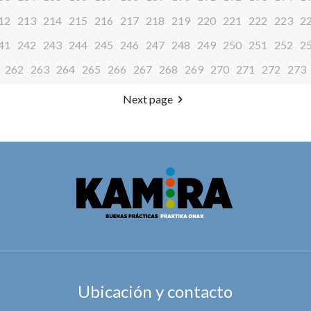
12
213
214
215
216
217
218
219
220
221
222
223
2
41
242
243
244
245
246
247
248
249
250
251
252
2
262
263
264
265
266
267
268
269
270
271
272
273
Next page
Ubicación y contacto