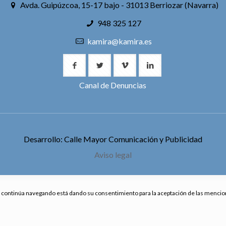
Avda. Guipúzcoa, 15-17 bajo - 31013 Berriozar (Navarra)
948 325 127
kamira@kamira.es
Canal de Denuncias
Desarrollo: Calle Mayor Comunicación y Publicidad
Aviso legal
. Si continúa navegando está dando su consentimiento para la aceptación de las menci