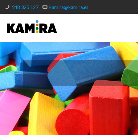
948 325 127
kamira@kamira.es