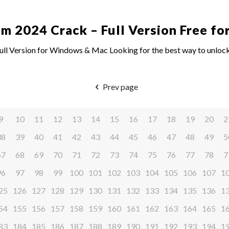
 2024 Crack – Full Version Free for
l Version for Windows & Mac Looking for the best way to unlock
Prev page
9
10
11
12
13
14
15
16
17
18
19
20
2
38
39
40
41
42
43
44
45
46
47
48
49
5
67
68
69
70
71
72
73
74
75
76
77
78
7
96
97
98
99
100
101
102
103
104
105
106
107
1
25
126
127
128
129
130
131
132
133
134
135
136
1
54
155
156
157
158
159
160
161
162
163
164
165
1
83
184
185
186
187
188
189
190
191
192
193
194
1