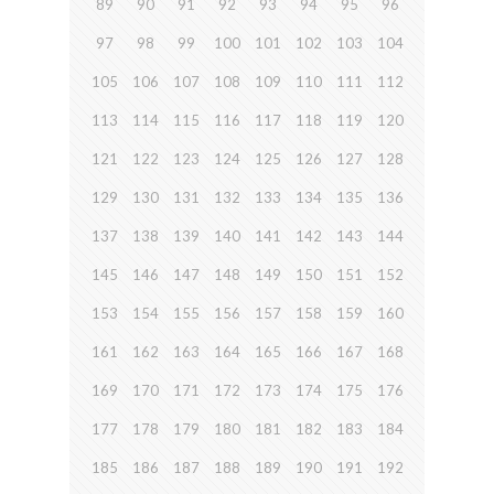
89
90
91
92
93
94
95
96
97
98
99
100
101
102
103
104
105
106
107
108
109
110
111
112
113
114
115
116
117
118
119
120
121
122
123
124
125
126
127
128
129
130
131
132
133
134
135
136
137
138
139
140
141
142
143
144
145
146
147
148
149
150
151
152
153
154
155
156
157
158
159
160
161
162
163
164
165
166
167
168
169
170
171
172
173
174
175
176
177
178
179
180
181
182
183
184
185
186
187
188
189
190
191
192