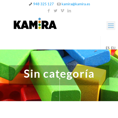
948 325 127
kamira@kamira.es
ES
EU
Sin categoría