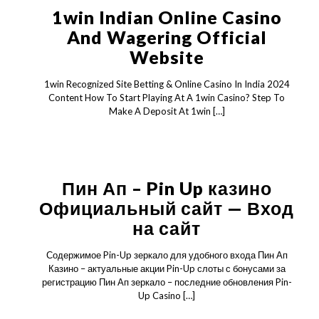
1win Indian Online Casino
And Wagering Official
Website
1win Recognized Site Betting & Online Casino In India 2024
Content How To Start Playing At A 1win Casino? Step To
Make A Deposit At 1win
[…]
Пин Ап – Pin Up казино
Официальный сайт — Вход
на сайт
Содержимое Pin-Up зеркало для удобного входа Пин Ап
Казино – актуальные акции Pin-Up слоты с бонусами за
регистрацию Пин Ап зеркало – последние обновления Pin-
Up Casino
[…]