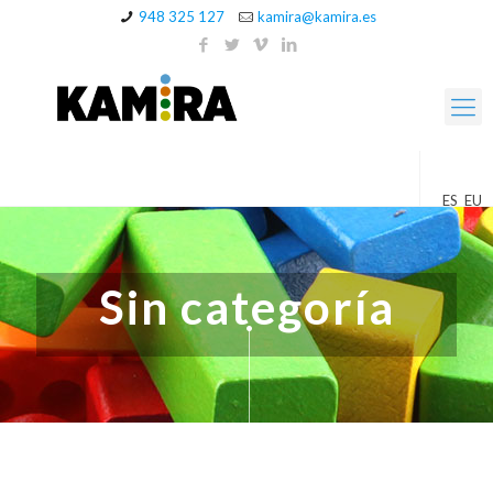
948 325 127
kamira@kamira.es
ES
EU
Sin categoría