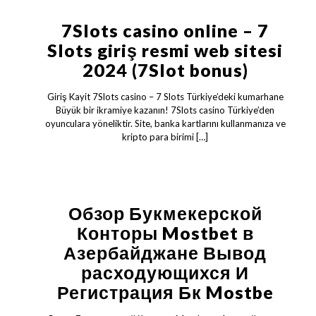
7Slots casino online – 7
Slots giriş resmi web sitesi
2024 (7Slot bonus)
Giriş Kayit 7Slots casino – 7 Slots Türkiye’deki kumarhane
Büyük bir ikramiye kazanın! 7Slots casino Türkiye’den
oyunculara yöneliktir. Site, banka kartlarını kullanmanıza ve
kripto para birimi
[…]
Обзор Букмекерской
Конторы Mostbet в
Азербайджане Вывод
расходующихся И
Регистрация Бк Mostbe