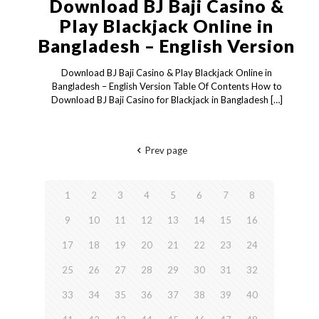
Download BJ Baji Casino &
Play Blackjack Online in
Bangladesh – English Version
Download BJ Baji Casino & Play Blackjack Online in
Bangladesh – English Version Table Of Contents How to
Download BJ Baji Casino for Blackjack in Bangladesh
[…]
Prev page
1
2
3
4
5
6
7
8
9
10
11
12
13
14
15
16
17
18
19
20
21
22
23
24
25
26
27
28
29
30
31
32
33
34
35
36
37
38
39
40