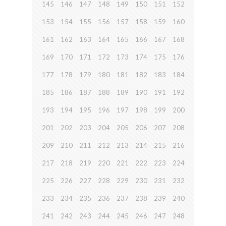
145
146
147
148
149
150
151
152
153
154
155
156
157
158
159
160
161
162
163
164
165
166
167
168
169
170
171
172
173
174
175
176
177
178
179
180
181
182
183
184
185
186
187
188
189
190
191
192
193
194
195
196
197
198
199
200
201
202
203
204
205
206
207
208
209
210
211
212
213
214
215
216
217
218
219
220
221
222
223
224
225
226
227
228
229
230
231
232
233
234
235
236
237
238
239
240
241
242
243
244
245
246
247
248