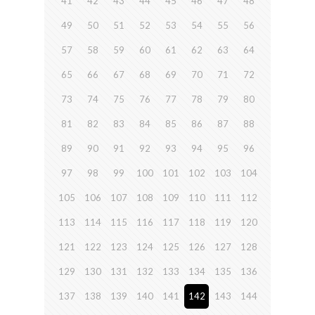
41
42
43
44
45
46
47
48
49
50
51
52
53
54
55
56
57
58
59
60
61
62
63
64
65
66
67
68
69
70
71
72
73
74
75
76
77
78
79
80
81
82
83
84
85
86
87
88
89
90
91
92
93
94
95
96
97
98
99
100
101
102
103
104
105
106
107
108
109
110
111
112
113
114
115
116
117
118
119
120
121
122
123
124
125
126
127
128
129
130
131
132
133
134
135
136
137
138
139
140
141
142
143
144