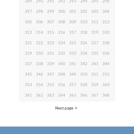
289
290
291
292
293
294
295
296
297
298
299
300
301
302
303
304
305
306
307
308
309
310
311
312
313
314
315
316
317
318
319
320
321
322
323
324
325
326
327
328
329
330
331
332
333
334
335
336
337
338
339
340
341
342
343
344
345
346
347
348
349
350
351
352
353
354
355
356
357
358
359
360
361
362
363
364
365
366
367
368
Next page