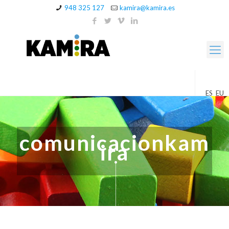
948 325 127
kamira@kamira.es
ES
EU
comunicacionkam
ira