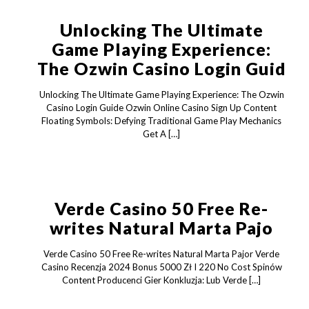
Unlocking The Ultimate
Game Playing Experience:
The Ozwin Casino Login Guid
Unlocking The Ultimate Game Playing Experience: The Ozwin
Casino Login Guide Ozwin Online Casino Sign Up Content
Floating Symbols: Defying Traditional Game Play Mechanics
Get A
[…]
Verde Casino 50 Free Re-
writes Natural Marta Pajo
Verde Casino 50 Free Re-writes Natural Marta Pajor Verde
Casino Recenzja 2024 Bonus 5000 Zł I 220 No Cost Spinów
Content Producenci Gier Konkluzja: Lub Verde
[…]