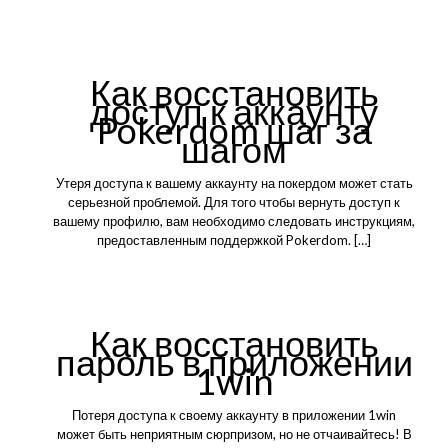
Как восстановить
доступ к аккаунту
Pokerdom шаг за
шагом
Утеря доступа к вашему аккаунту на покердом может стать
серьезной проблемой. Для того чтобы вернуть доступ к
вашему профилю, вам необходимо следовать инструкциям,
предоставленным поддержкой Pokerdom.
[…]
Как восстановить
пароль в приложении
1win
Потеря доступа к своему аккаунту в приложении 1win
может быть неприятным сюрпризом, но не отчаивайтесь! В