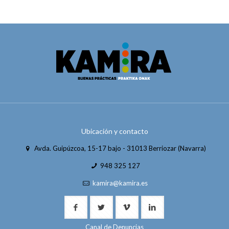
Ubicación y contacto
Avda. Guipúzcoa, 15-17 bajo - 31013 Berriozar (Navarra)
948 325 127
kamira@kamira.es
Canal de Denuncias