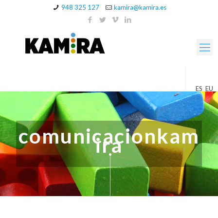
948 325 127
kamira@kamira.es
ES
EU
comunicacionkam
ira