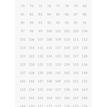
73
74
75
76
77
78
79
80
81
82
83
84
85
86
87
88
89
90
91
92
93
94
95
96
97
98
99
100
101
102
103
104
105
106
107
108
109
110
111
112
113
114
115
116
117
118
119
120
121
122
123
124
125
126
127
128
129
130
131
132
133
134
135
136
137
138
139
140
141
142
143
144
145
146
147
148
149
150
151
152
153
154
155
156
157
158
159
160
161
162
163
164
165
166
167
168
169
170
171
172
173
174
175
176