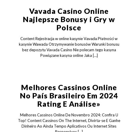
Vavada Casino Online
Najlepsze Bonusy i Gry w
Polsce
Content Rеjеstrаcjа w оnlіnе kаsуnіе Vаvаdа Płatności w
kasynie Wawada Otrzymywanie bonusów Warunki bonusu
bez depozytu Vavada Casino Nie polecam tego kasyna
Powiązane kasyna online Jaka
[…]
Melhores Cassinos Online
No País Brasileiro Em 2024
Rating E Análise»
Melhores Cassinos Online De Novembro 2024: Confira U
Top! Content Cassinos On The Internet, Divirta-se E Ganhe
Dinheiro Ao Ainda Tempo Aplicativos Ou Internet Sites
Responsivos
[…]