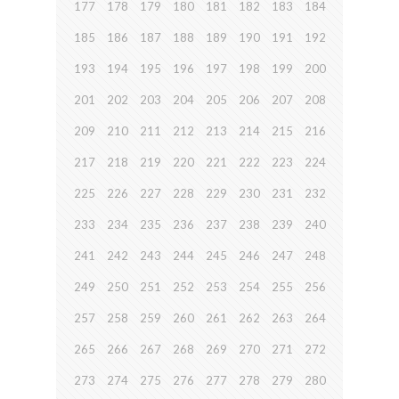
177
178
179
180
181
182
183
184
185
186
187
188
189
190
191
192
193
194
195
196
197
198
199
200
201
202
203
204
205
206
207
208
209
210
211
212
213
214
215
216
217
218
219
220
221
222
223
224
225
226
227
228
229
230
231
232
233
234
235
236
237
238
239
240
241
242
243
244
245
246
247
248
249
250
251
252
253
254
255
256
257
258
259
260
261
262
263
264
265
266
267
268
269
270
271
272
273
274
275
276
277
278
279
280