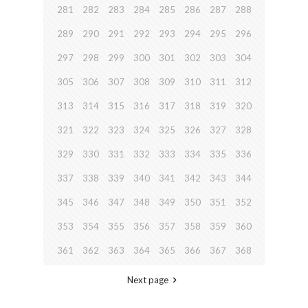
281
282
283
284
285
286
287
288
289
290
291
292
293
294
295
296
297
298
299
300
301
302
303
304
305
306
307
308
309
310
311
312
313
314
315
316
317
318
319
320
321
322
323
324
325
326
327
328
329
330
331
332
333
334
335
336
337
338
339
340
341
342
343
344
345
346
347
348
349
350
351
352
353
354
355
356
357
358
359
360
361
362
363
364
365
366
367
368
Next page