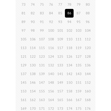
73
74
75
76
77
78
79
80
81
82
83
84
85
86
87
88
89
90
91
92
93
94
95
96
97
98
99
100
101
102
103
104
105
106
107
108
109
110
111
112
113
114
115
116
117
118
119
120
121
122
123
124
125
126
127
128
129
130
131
132
133
134
135
136
137
138
139
140
141
142
143
144
145
146
147
148
149
150
151
152
153
154
155
156
157
158
159
160
161
162
163
164
165
166
167
168
169
170
171
172
173
174
175
176