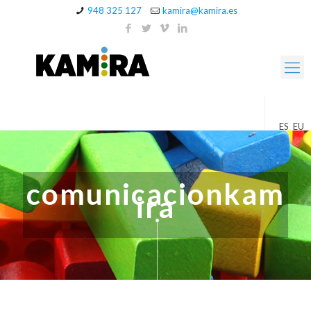
948 325 127
kamira@kamira.es
ES
EU
comunicacionkam
ira