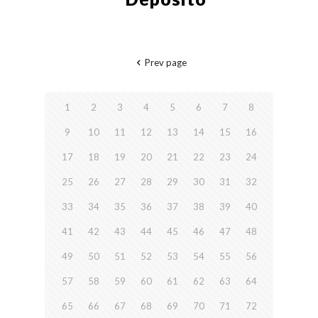
Prev page
1
2
3
4
5
6
7
8
9
10
11
12
13
14
15
16
17
18
19
20
21
22
23
24
25
26
27
28
29
30
31
32
33
34
35
36
37
38
39
40
41
42
43
44
45
46
47
48
49
50
51
52
53
54
55
56
57
58
59
60
61
62
63
64
65
66
67
68
69
70
71
72