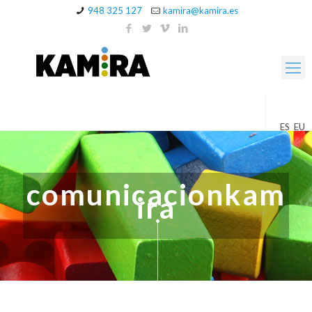
948 325 127
kamira@kamira.es
ES
EU
comunicacionkam
ira