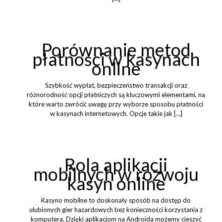
Porównanie metod
płatności w kasynach
online
Szybkość wypłat, bezpieczeństwo transakcji oraz
różnorodność opcji płatniczych są kluczowymi elementami, na
które warto zwrócić uwagę przy wyborze sposobu płatności
w kasynach internetowych. Opcje takie jak
[…]
Rola aplikacji
mobilnych w rozwoju
kasyn online
Kasyno mobilne to doskonały sposób na dostęp do
ulubionych gier hazardowych bez konieczności korzystania z
komputera. Dzięki aplikacjom na Androida możemy cieszyć