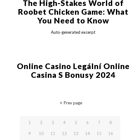
The High-Stakes World of
Roobet Chicken Game: What
You Need to Know
Auto-generated excerpt
Online Casino Legální Online
Casina S Bonusy 2024
Prev page
1
2
3
4
5
6
7
8
9
10
11
12
13
14
15
16