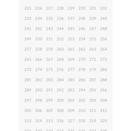
225
226
227
228
229
230
231
232
233
234
235
236
237
238
239
240
241
242
243
244
245
246
247
248
249
250
251
252
253
254
255
256
257
258
259
260
261
262
263
264
265
266
267
268
269
270
271
272
273
274
275
276
277
278
279
280
281
282
283
284
285
286
287
288
289
290
291
292
293
294
295
296
297
298
299
300
301
302
303
304
305
306
307
308
309
310
311
312
313
314
315
316
317
318
319
320