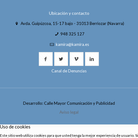
Ubicación y contacto
Avda. Guipúzcoa, 15-17 bajo - 31013 Berriozar (Navarra)
948 325 127
kamira@kamira.es
Canal de Denuncias
Desarrollo: Calle Mayor Comunicación y Publicidad
Aviso legal
Uso de cookies
Este sitio web utiliza cookies para que usted tenga la mejor experiencia de usuario. Si