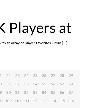
K Players at
ith an array of player favorites. From
[…]
1
22
23
24
25
26
27
28
29
0
51
52
53
54
55
56
57
58
9
80
81
82
83
84
85
86
87
08
109
110
111
112
113
114
115
116