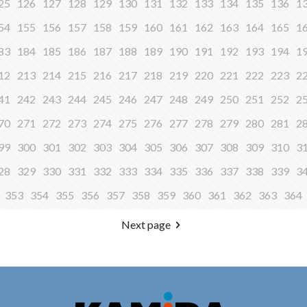
25
126
127
128
129
130
131
132
133
134
135
136
1
54
155
156
157
158
159
160
161
162
163
164
165
1
83
184
185
186
187
188
189
190
191
192
193
194
1
12
213
214
215
216
217
218
219
220
221
222
223
2
41
242
243
244
245
246
247
248
249
250
251
252
2
70
271
272
273
274
275
276
277
278
279
280
281
2
99
300
301
302
303
304
305
306
307
308
309
310
3
28
329
330
331
332
333
334
335
336
337
338
339
3
353
354
355
356
357
358
359
360
361
362
363
364
Next page