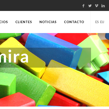
CIOS
CLIENTES
NOTICIAS
CONTACTO
ES
EU
mira