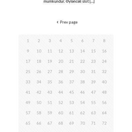
mümkündür. Əyləncəli slot
[…]
Prev page
1
2
3
4
5
6
7
8
9
10
11
12
13
14
15
16
17
18
19
20
21
22
23
24
25
26
27
28
29
30
31
32
33
34
35
36
37
38
39
40
41
42
43
44
45
46
47
48
49
50
51
52
53
54
55
56
57
58
59
60
61
62
63
64
65
66
67
68
69
70
71
72