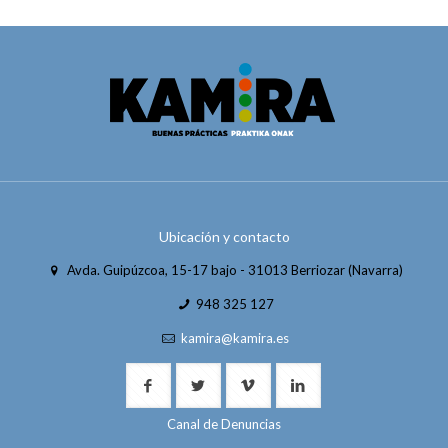
Ubicación y contacto
Avda. Guipúzcoa, 15-17 bajo - 31013 Berriozar (Navarra)
948 325 127
kamira@kamira.es
Canal de Denuncias