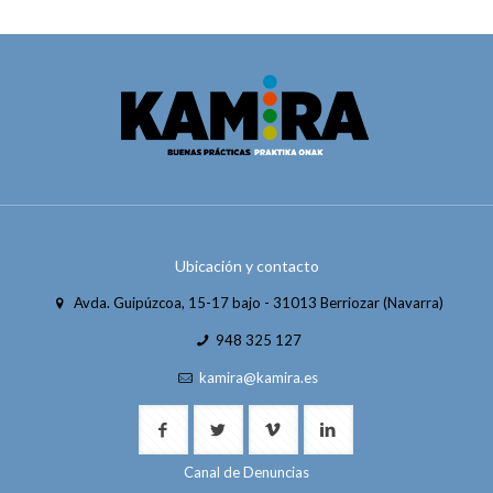
Ubicación y contacto
Avda. Guipúzcoa, 15-17 bajo - 31013 Berriozar (Navarra)
948 325 127
kamira@kamira.es
Canal de Denuncias