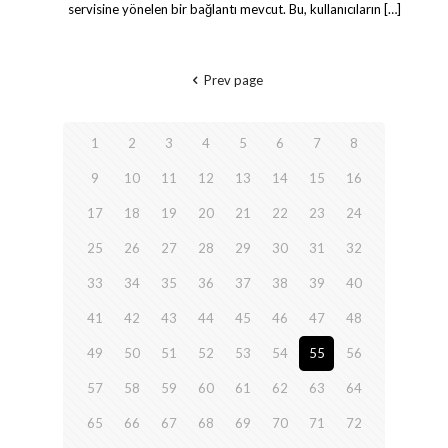
servisine yönelen bir bağlantı mevcut. Bu, kullanıcıların
[…]
Prev page
1
2
3
4
5
6
7
8
9
10
11
12
13
14
15
16
17
18
19
20
21
22
23
24
25
26
27
28
29
30
31
32
33
34
35
36
37
38
39
40
41
42
43
44
45
46
47
48
49
50
51
52
53
54
55
56
57
58
59
60
61
62
63
64
65
66
67
68
69
70
71
72