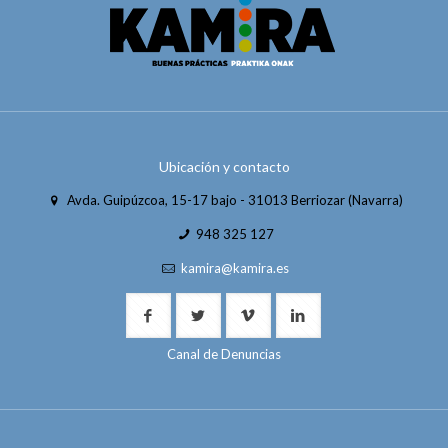
Ubicación y contacto
Avda. Guipúzcoa, 15-17 bajo - 31013 Berriozar (Navarra)
948 325 127
kamira@kamira.es
Canal de Denuncias