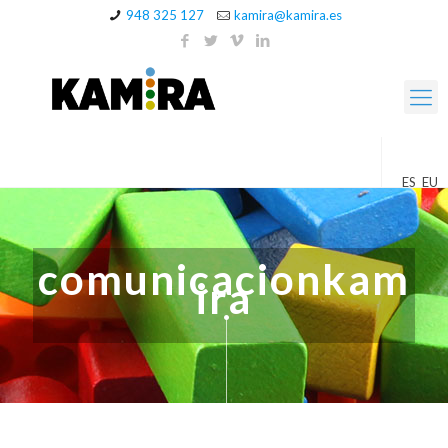
948 325 127
kamira@kamira.es
ES
EU
comunicacionkam
ira