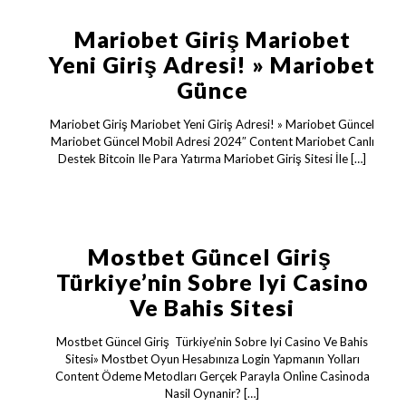
Mariobet Giriş Mariobet
Yeni Giriş Adresi! » Mariobet
Günce
Mariobet Giriş Mariobet Yeni Giriş Adresi! » Mariobet Güncel
Mariobet Güncel Mobil Adresi 2024″ Content Mariobet Canlı
Destek Bitcoin Ile Para Yatırma Mariobet Giriş Sitesi İle
[…]
Mostbet Güncel Giriş ️
Türkiye’nin Sobre Iyi Casino
Ve Bahis Sitesi
Mostbet Güncel Giriş ️ Türkiye’nin Sobre Iyi Casino Ve Bahis
Sitesi» Mostbet Oyun Hesabınıza Login Yapmanın Yolları
Content Ödeme Metodları Gerçek Parayla Onli̇ne Casi̇noda
Nasil Oynanir?
[…]