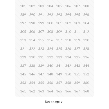
281
282
283
284
285
286
287
288
289
290
291
292
293
294
295
296
297
298
299
300
301
302
303
304
305
306
307
308
309
310
311
312
313
314
315
316
317
318
319
320
321
322
323
324
325
326
327
328
329
330
331
332
333
334
335
336
337
338
339
340
341
342
343
344
345
346
347
348
349
350
351
352
353
354
355
356
357
358
359
360
361
362
363
364
365
366
367
368
Next page