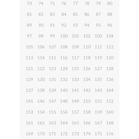
73
74
75
76
77
78
79
80
81
82
83
84
85
86
87
88
89
90
91
92
93
94
95
96
97
98
99
100
101
102
103
104
105
106
107
108
109
110
111
112
113
114
115
116
117
118
119
120
121
122
123
124
125
126
127
128
129
130
131
132
133
134
135
136
137
138
139
140
141
142
143
144
145
146
147
148
149
150
151
152
153
154
155
156
157
158
159
160
161
162
163
164
165
166
167
168
169
170
171
172
173
174
175
176