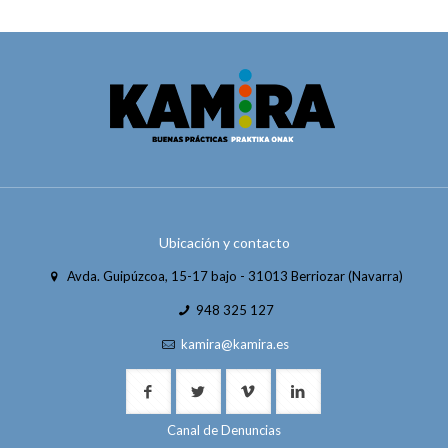
Ubicación y contacto
Avda. Guipúzcoa, 15-17 bajo - 31013 Berriozar (Navarra)
948 325 127
kamira@kamira.es
Canal de Denuncias