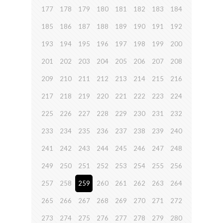
177
178
179
180
181
182
183
184
185
186
187
188
189
190
191
192
193
194
195
196
197
198
199
200
201
202
203
204
205
206
207
208
209
210
211
212
213
214
215
216
217
218
219
220
221
222
223
224
225
226
227
228
229
230
231
232
233
234
235
236
237
238
239
240
241
242
243
244
245
246
247
248
249
250
251
252
253
254
255
256
257
258
259
260
261
262
263
264
265
266
267
268
269
270
271
272
273
274
275
276
277
278
279
280