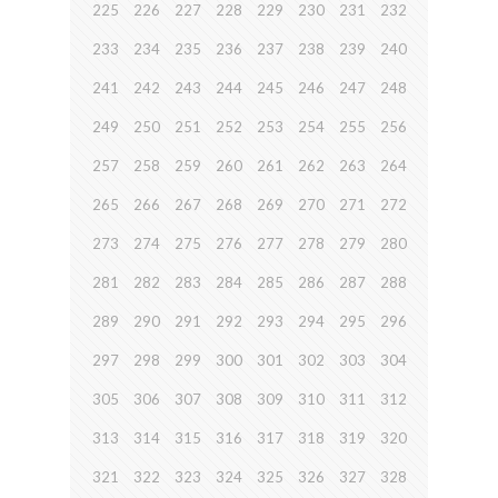
225
226
227
228
229
230
231
232
233
234
235
236
237
238
239
240
241
242
243
244
245
246
247
248
249
250
251
252
253
254
255
256
257
258
259
260
261
262
263
264
265
266
267
268
269
270
271
272
273
274
275
276
277
278
279
280
281
282
283
284
285
286
287
288
289
290
291
292
293
294
295
296
297
298
299
300
301
302
303
304
305
306
307
308
309
310
311
312
313
314
315
316
317
318
319
320
321
322
323
324
325
326
327
328