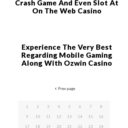
Crash Game And Even Slot At
On The Web Casino
Experience The Very Best
Regarding Mobile Gaming
Along With Ozwin Casino
Prev page
1
2
3
4
5
6
7
8
9
10
11
12
13
14
15
16
17
18
19
20
21
22
23
24