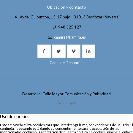
Ubicación y contacto
Avda. Guipúzcoa, 15-17 bajo - 31013 Berriozar (Navarra)
948 325 127
kamira@kamira.es
Canal de Denuncias
Desarrollo: Calle Mayor Comunicación y Publicidad
Aviso legal
Uso de cookies
Este sitio web utiliza cookies para que usted tenga la mejor experiencia de usuario. Si
continúa navegando está dando su consentimiento para la aceptación de las
mencionadas cookies y la aceptación de nuestra
política de cookies
, pinche el enlace