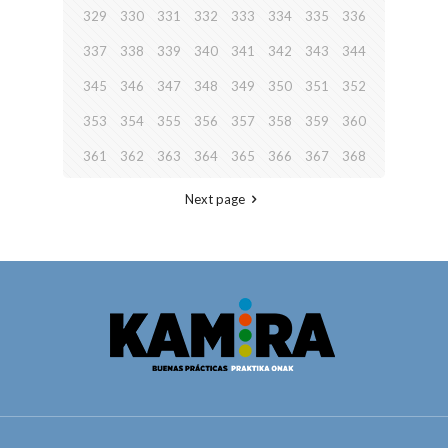
329
330
331
332
333
334
335
336
337
338
339
340
341
342
343
344
345
346
347
348
349
350
351
352
353
354
355
356
357
358
359
360
361
362
363
364
365
366
367
368
Next page