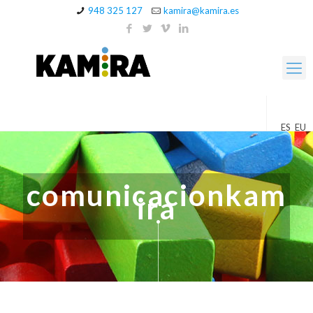
948 325 127
kamira@kamira.es
ES
EU
comunicacionkam
ira