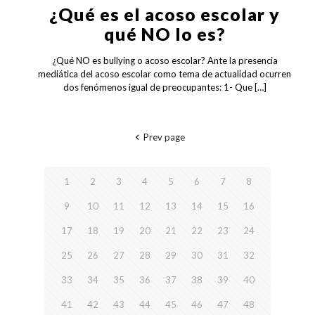
¿Qué es el acoso escolar y
qué NO lo es?
¿Qué NO es bullying o acoso escolar? Ante la presencia
mediática del acoso escolar como tema de actualidad ocurren
dos fenómenos igual de preocupantes: 1- Que
[…]
Prev page
1
2
3
4
5
6
7
8
9
10
11
12
13
14
15
16
17
18
19
20
21
22
23
24
25
26
27
28
29
30
31
32
33
34
35
36
37
38
39
40
41
42
43
44
45
46
47
48