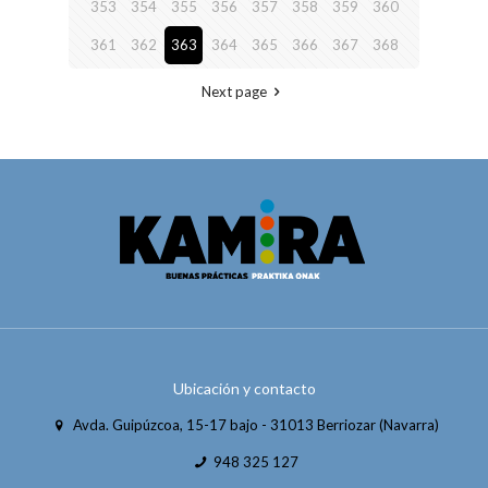
353
354
355
356
357
358
359
360
361
362
363
364
365
366
367
368
Next page
Ubicación y contacto
Avda. Guipúzcoa, 15-17 bajo - 31013 Berriozar (Navarra)
948 325 127